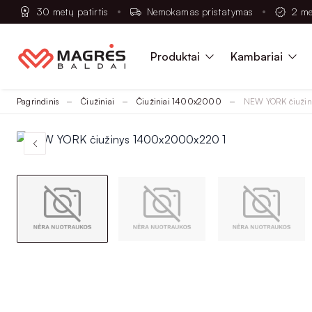
30 metų patirtis
Nemokamas pristatymas
2 me
Produktai
Kambariai
Pagrindinis
Čiužiniai
Čiužiniai 1400x2000
NEW YORK čiuži