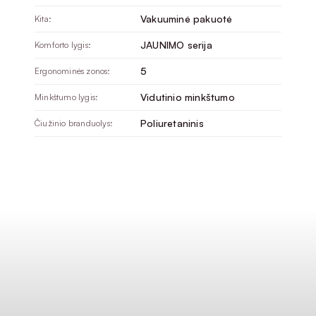
Vakuuminė pakuotė
Kita:
JAUNIMO serija
Komforto lygis:
5
Ergonominės zonos:
Vidutinio minkštumo
Minkštumo lygis:
Poliuretaninis
Čiužinio branduolys: