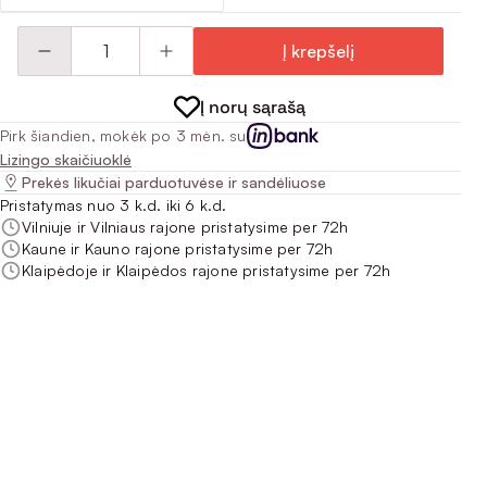
Į krepšelį
Į norų sąrašą
Pirk šiandien, mokėk po 3 mėn. su
Lizingo skaičiuoklė
Prekės likučiai parduotuvėse ir sandėliuose
Pristatymas nuo 3 k.d. iki 6 k.d.
Vilniuje ir Vilniaus rajone pristatysime per 72h
Kaune ir Kauno rajone pristatysime per 72h
Klaipėdoje ir Klaipėdos rajone pristatysime per 72h