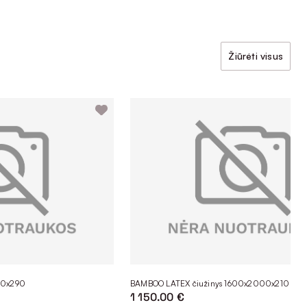
Žiūrėti visus
00x290
BAMBOO LATEX čiužinys 1600x2000x210
1 150.00 €