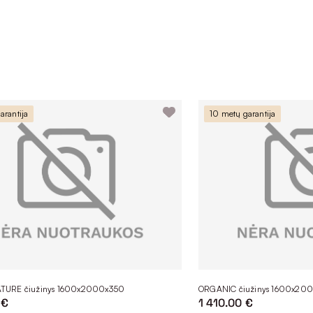
arantija
10 metų garantija
URE čiužinys 1600x2000x350
ORGANIC čiužinys 1600x20
 €
1 410.00 €