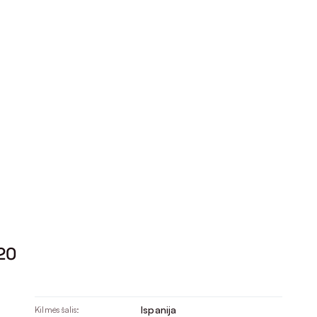
20
Ispanija
Kilmės šalis: