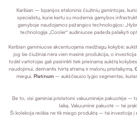
Karibian – Ispanijos etaloninis čiužinių gamintojas, ku
specialistų, kurie kartu su modernia gamybos infrastruk
gamyboje naudojamos pažangios technologijos: „Hybrid Fu
technologija „Cooler“ audiniuose padeda palaikyti opti
Karibian gaminiuose akcentuojama medžiagų kokybė: aukšto ta
jog šie čiužiniai nėra vien masinė produkcija, o investicij
todėl vartotojas gali pasirinkti tiek prieinamą aukštą kokybė
naudojimui, derinantis tvirtą atramą ir malonų prisitaikymą.
miegui.
Platinum
– aukščiausio lygio segmentas, kuriam
Be to, visi gaminiai pristatomi vakuuminėje pakuotėje – t
laiką. Vakuuminė pakuotė – tai prakti
Ši kolekcija reiškia ne tik miego produktą – tai investicija į 