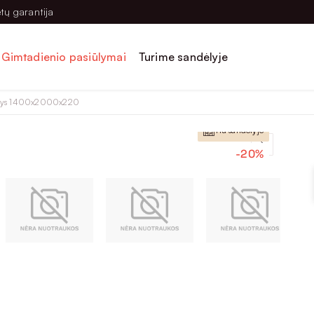
tų garantija
Gimtadienio pasiūlymai
Turime sandėlyje
nys 1400x2000x220
Yra sandėlyje
-20%