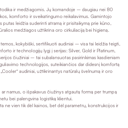
, metodika ir medžiagomis. Jų komandoje – daugiau nei 80
mikos, komforto ir sveikatingumo reikalavimus. Gamintojo
utas leidžia suderinti atramą ir prisitaikymą prie kūno,
alios medžiagos užtikrina oro cirkuliaciją bei higieną.
 kokybiški, sertifikuoti audiniai – visa tai leidžia teigti,
to ir technologijų lygį į serijas: Silver, Gold ir Platinum,
erijos čiužiniai – tai subalansuotas pasirinkimas kasdieniam
guliavimo technologijos, suteikiančios dar didesnį komfortą
ooler“ audiniai, užtikrinantys natūralų švelnumą ir oro
tą ar namus, o išpakavus čiužinys atgautą formą per trumpą
etu bei palengvina logistiką klientui.
erta ne vien tik dėl kainos, bet dėl parametrų, konstrukcijos ir