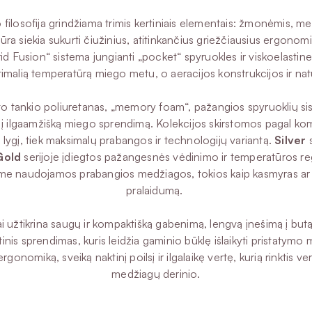
rio filosofija grindžiama trimis kertiniais elementais: žmonėmis
tūra siekia sukurti čiužinius, atitinkančius griežčiausius ergono
sion“ sistema jungianti „pocket“ spyruokles ir viskoelastines p
malią temperatūrą miego metu, o aeracijos konstrukcijos ir natūr
nkio poliuretanas, „memory foam“, pažangios spyruoklių sistemos,
a į ilgaamžišką miego sprendimą. Kolekcijos skirstomos pagal komfor
s lygį, tiek maksimalų prabangos ir technologijų variantą.
Silver
s
Gold
serijoje įdiegtos pažangesnės vėdinimo ir temperatūros re
e naudojamos prabangios medžiagos, tokios kaip kasmyras ar „C
pralaidumą.
ai užtikrina saugų ir kompaktišką gabenimą, lengvą įnešimą į bu
nis sprendimas, kuris leidžia gaminio būklę išlaikyti pristatymo m
ergonomiką, sveiką naktinį poilsį ir ilgalaikę vertę, kurią rinktis v
medžiagų derinio.