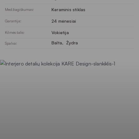
Keraminis stiklas
Medžiagiškumas:
24 mėnesiai
Garantija:
Vokietija
Kilmės šalis:
Balta
, 
Žydra
Spalva: