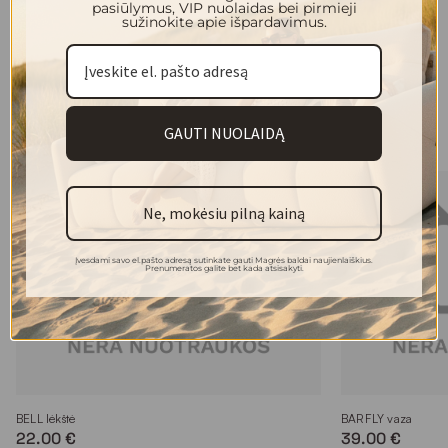
pasiūlymus, VIP nuolaidas bei pirmieji
ištikimas individualumui – kiekvienas jų kūrinys tarsi kalba
sužinokite apie išpardavimus.
apie asmeninį stilių, išskirtinumą ir drąsą būti savitu.
Kolekcijos modeliai
GAUTI NUOLAIDĄ
Ne, mokėsiu pilną kainą
Įvesdami savo el.pašto adresą sutinkate gauti Magrės baldai naujienlaiškius.
Prenumeratos galite bet kada atsisakyti.
BELL lėkštė
BARFLY vaza
22.00 €
39.00 €