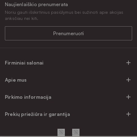
Naujienlaiškio prenumerata
Noriu gauti išskirtinius pasiūlymus bei sužinoti apie akcijas
anksčiau nei kiti.
Prenumeruoti
Firminiai salonai
Firminiai baldų salonai Vilniuje
Apie mus
Firminiai baldų salonai Kaune
Apie mus
Firminiai salonai Klaipėdoje
Pirkimo informacija
Karjera
Firminiai baldų salonai Alytuje
Privatumo politika
Atsiliepimai
Prekių priežiūra ir garantija
Prekių atsiėmimo punktai
Pirkimo sąlygos
Parama
Garantinio aptarnavimo užklausa
Apmokėjimo sąlygos
Kontaktai
Baldo kokybės priežiūros vadovas