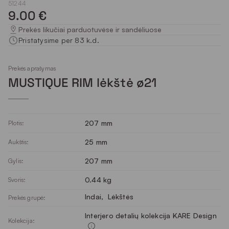
51244
9.00 €
Prekės likučiai parduotuvėse ir sandėliuose
Pristatysime per 83 k.d.
Prekės aprašymas
MUSTIQUE RIM lėkštė ø21
207 mm
Plotis:
25 mm
Aukštis:
207 mm
Gylis:
0.44 kg
Svoris:
Indai
, 
Lėkštės
Prekės grupė:
Interjero detalių kolekcija KARE Design
Kolekcija: