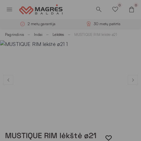
0
0
30 metų patirtis
Nemokamas pristatymas
Pagrindinis
Indai
Lėkštės
MUSTIQUE RIM lėkštė ø21
MUSTIQUE RIM lėkštė ø21