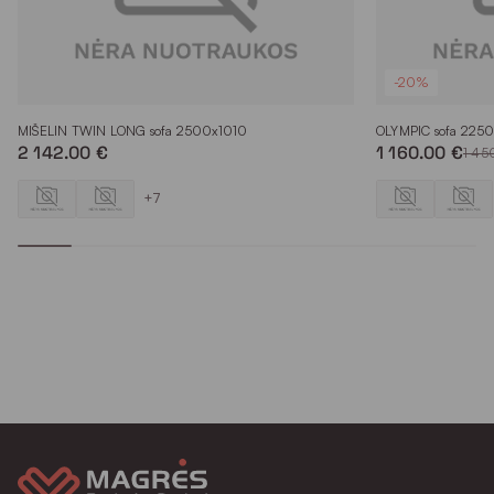
-20%
MIŠELIN TWIN LONG sofa 2500x1010
OLYMPIC sofa 225
2 142.00 €
1 160.00 €
1 45
+7