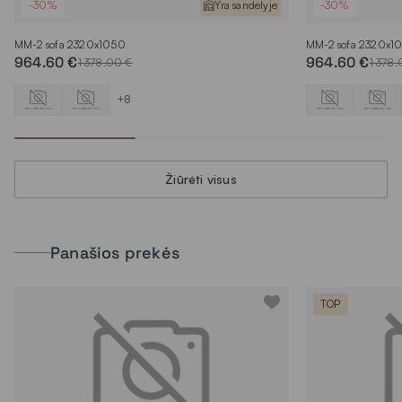
-30%
Yra sandėlyje
-30%
MM-2 sofa 2320x1050
MM-2 sofa 2320x1
964.60 €
964.60 €
1 378.00 €
1 378
+8
Žiūrėti visus
Panašios prekės
TOP