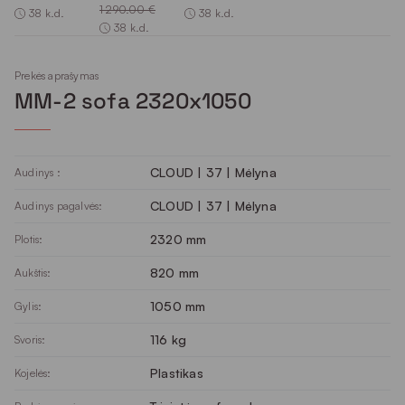
1 290.00 €
38 k.d.
38 k.d.
38 k.d.
Prekės aprašymas
MM-2 sofa 2320x1050
CLOUD | 37 | Mėlyna
Audinys :
CLOUD | 37 | Mėlyna
Audinys pagalvės:
2320 mm
Plotis:
820 mm
Aukštis:
1050 mm
Gylis:
116 kg
Svoris:
Plastikas
Kojelės: