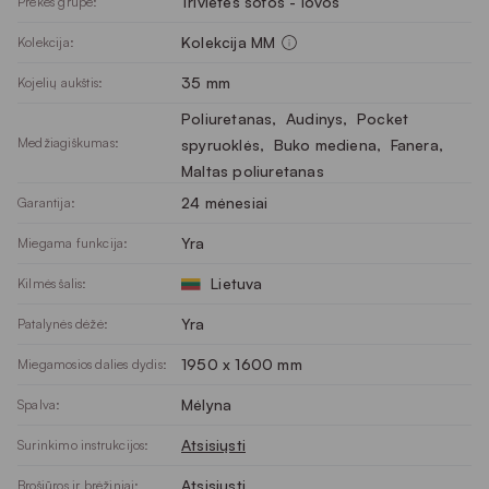
Trivietės sofos - lovos
Prekės grupė:
Kolekcija MM
Kolekcija:
35 mm
Kojelių aukštis:
Poliuretanas
, 
Audinys
, 
Pocket
Medžiagiškumas:
spyruoklės
, 
Buko mediena
, 
Fanera
, 
Maltas poliuretanas
24 mėnesiai
Garantija:
Yra
Miegama funkcija:
Lietuva
Kilmės šalis:
Yra
Patalynės dėžė:
1950 x 1600 mm
Miegamosios dalies dydis:
Mėlyna
Spalva:
Atsisiųsti
Surinkimo instrukcijos:
Atsisiųsti
Brošiūros ir brėžiniai: