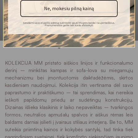
Skalbti rankomis
Plovimas
Ne, mokėsiu pilną kainą
Įvesdami savo el.pašto adresą sutinkate gauti Magrės baldai naujienlaiškius.
Prenumeratos galite bet kada atsisakyti.
KOLEKCIJA MM pristato aiškios linijos ir funkcionalumo
derinį – minkštas kampas ir sofa-lova su miegamųjų
mechanizmu bei įmontuotomis daiktadėžėmis, skirtos
kasdieniam naudojimui. Kolekcija itin vertinama dėl savo
paprastumo ir praktiškumo – tai sprendimas, kai nereikia
ieškoti papildomų priedų ar sudėtingų konstrukcijų.
Dizainas išlieka klasikinis ir laiko nepaveiktas – tvarkingos
formos, neutralios apmušalų spalvos ir aiškus rėmas leis
baldams darniai įsilieti į įvairaus stiliaus interjerą. Be to, MM
suteikia priimtiną kainos ir kokybės santykį, tad tinka tiek
pagrindiniam svetainei, tiek komforto siekiančiam jaunimo