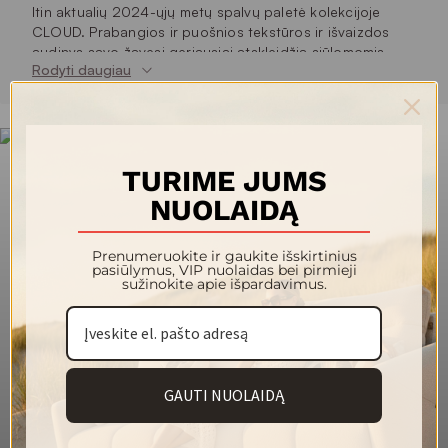
Itin aktualių 2024-ųjų metų spalvų paletė kolekcijoje
CLOUD. Prabangios ir puošnios tekstūros ir išvaizdos
audinys savo žavesį geriausiai atskleidžia siūlomomis
Rodyti daugiau
sodriomis žemės spalvomis. Kolekcijos gobelenai išausti
iš 100 % poliesterio verpalų su švelniu pūkeliu ir yra itin
švelnūs bei malonūs liesti.
Audinys itin gerai valosi. Praktiškai visos dėmės (įskaitant
sunkiai įveikiamas kavos, raudono vyno, markerių ir pan. )
TURIME JUMS
valomos su vandeniu ir šluoste.
NUOLAIDĄ
140
Plotis (cm)
Prenumeruokite ir gaukite išskirtinius
390
Svoris (g/m²)
pasiūlymus, VIP nuolaidas bei pirmieji
sužinokite apie išpardavimus.
100 % poliesteris
Sudėtis
90 000
Martindeilo ciklai
3/4
Atsparumas šviesai
GAUTI NUOLAIDĄ
4/5
Pilingas