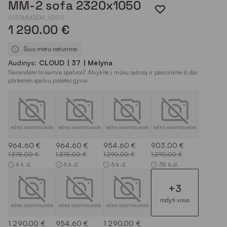
MM-2 sofa 2320x1050
0155MM2SM_V205
1 290.00 €
Šiuo metu neturime
Audinys:
CLOUD | 37 | Mėlyna
Nerandate tinkamos spalvos? Atvykite į mūsų saloną ir pasirinkite iš dar
platesnės spalvų paletės gyvai.
964.60 €
964.60 €
954.60 €
903.00 €
1 378.00 €
1 378.00 €
1 290.00 €
1 290.00 €
6 k.d.
6 k.d.
6 k.d.
38 k.d.
+3
rodyti visus
1 290.00 €
954.60 €
1 290.00 €