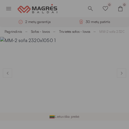
0
0
2 metų garantija
30 metų patirtis
Pagrindinis
Sofos - lovos
Trivietės sofos - lovos
MM-2 sofa 2320x
Lietuviška prekė