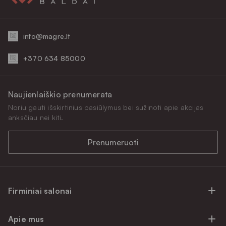
info@magre.lt
+370 634 85000
Naujienlaiškio prenumerata
Noriu gauti išskirtinius pasiūlymus bei sužinoti apie akcijas
anksčiau nei kiti.
Prenumeruoti
Firminiai salonai
Firminiai baldų salonai Vilniuje
Apie mus
Firminiai baldų salonai Kaune