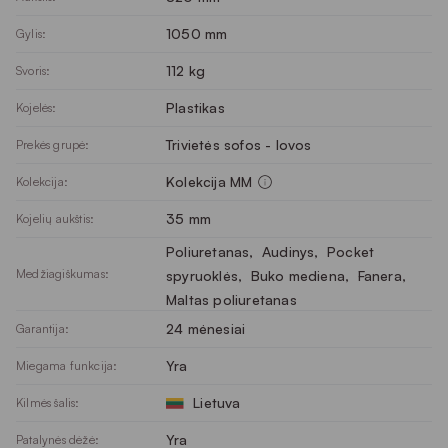
1050 mm
Gylis:
112 kg
Svoris:
Plastikas
Kojelės:
Trivietės sofos - lovos
Prekės grupė:
Kolekcija MM
Kolekcija:
35 mm
Kojelių aukštis:
Poliuretanas
, 
Audinys
, 
Pocket
Medžiagiškumas:
spyruoklės
, 
Buko mediena
, 
Fanera
, 
Maltas poliuretanas
24 mėnesiai
Garantija:
Yra
Miegama funkcija:
Lietuva
Kilmės šalis:
Yra
Patalynės dėžė: