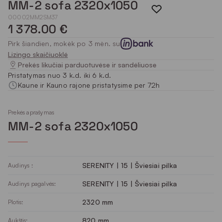
MM-2 sofa 2320x1050
00002MM2SM37
1 378.00 €
Pirk šiandien, mokėk po 3 mėn. su
Lizingo skaičiuoklė
Prekės likučiai parduotuvėse ir sandėliuose
Pristatymas nuo 3 k.d. iki 6 k.d.
Kaune ir Kauno rajone pristatysime per 72h
Prekės aprašymas
MM-2 sofa 2320x1050
SERENITY | 15 | Šviesiai pilka
Audinys :
SERENITY | 15 | Šviesiai pilka
Audinys pagalvės:
2320 mm
Plotis:
820 mm
Aukštis: