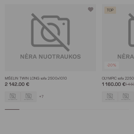
TOP
-20%
MIŠELIN TWIN LONG sofa 2500x1010
OLYMPIC sofa 225
2 142.00 €
1 160.00 €
1 45
+7