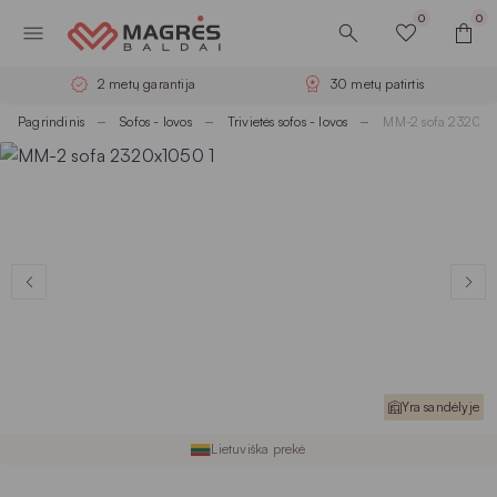
0
0
2 metų garantija
30 metų patirtis
Pagrindinis
Sofos - lovos
Trivietės sofos - lovos
MM-2 sofa 2320x
Yra sandėlyje
Lietuviška prekė