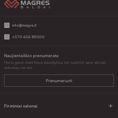
info@magre.lt
+370 634 85000
Naujienlaiškio prenumerata
Noriu gauti išskirtinius pasiūlymus bei sužinoti apie akcijas
anksčiau nei kiti.
Prenumeruoti
Firminiai salonai
Firminiai baldų salonai Vilniuje