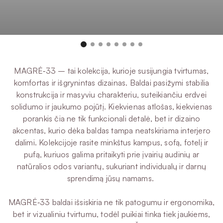
MAGRĖ‑33 – tai kolekcija, kurioje susijungia tvirtumas,
komfortas ir išgrynintas dizainas. Baldai pasižymi stabilia
konstrukcija ir masyviu charakteriu, suteikiančiu erdvei
solidumo ir jaukumo pojūtį. Kiekvienas atlošas, kiekvienas
porankis čia ne tik funkcionali detalė, bet ir dizaino
akcentas, kurio dėka baldas tampa neatskiriama interjero
dalimi. Kolekcijoje rasite minkštus kampus, sofą, fotelį ir
pufą, kuriuos galima pritaikyti prie įvairių audinių ar
natūralios odos variantų, sukuriant individualų ir darnų
sprendimą jūsų namams.
MAGRĖ‑33 baldai išsiskiria ne tik patogumu ir ergonomika,
bet ir vizualiniu tvirtumu, todėl puikiai tinka tiek jaukiems,