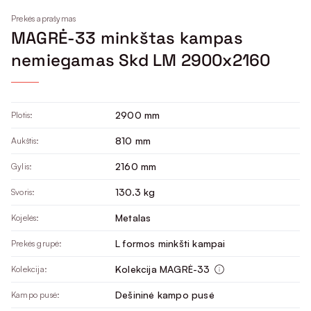
Prekės aprašymas
MAGRĖ-33 minkštas kampas
nemiegamas Skd LM 2900x2160
2900 mm
Plotis:
810 mm
Aukštis:
2160 mm
Gylis:
130.3 kg
Svoris:
Metalas
Kojelės:
L formos minkšti kampai
Prekės grupė:
Kolekcija MAGRĖ-33
Kolekcija:
Dešininė kampo pusė
Kampo pusė: