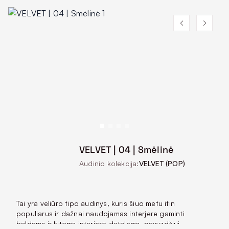
VELVET | 04 | Smėlinė
Audinio kolekcija:
VELVET (POP)
Tai yra veliūro tipo audinys, kuris šiuo metu itin
populiarus ir dažnai naudojamas interjere gaminti
baldams ir kitoms interjero detalėms, pavyzdžiui,