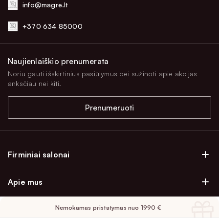
info@magre.lt
+370 634 85000
Naujienlaiškio prenumerata
Noriu gauti išskirtinius pasiūlymus bei sužinoti apie akcijas
anksčiau nei kiti.
Prenumeruoti
Firminiai salonai
Firminiai baldų salonai Vilniuje
Apie mus
Firminiai baldų salonai Kaune
Apie mus
Firminiai salonai Klaipėdoje
Nemokamas pristatymas nuo 1990 €
Pirkimo informacija
Karjera