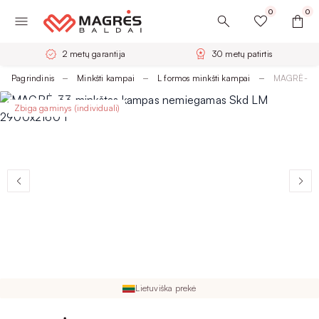
0
0
2 metų garantija
30 metų patirtis
Pagrindinis
Minkšti kampai
L formos minkšti kampai
MAGRĖ-33 
Zbiga gaminys (individuali)
Lietuviška prekė