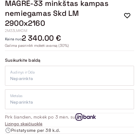
MAGRĖ-33 minkštas kampas
nemiegamas Skd LM
2900x2160
2M33LMKDM
2 340.00 €
Kaina nuo
Galima pasirinkti mokėti avansą (30%)
Susikurkite baldą
Audinys ir Oda
Neparinkta
Metalas
Neparinkta
Pirk šiandien, mokėk po 3 mėn. su
Lizingo skaičiuoklė
Pristatysime per 38 k.d.