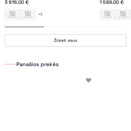
3 816.00 €
1 589.00 €
+5
Žiūrėti visus
Panašios prekės