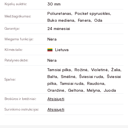
30 mm
Kojelių aukštis:
Poliuretanas
, 
Pocket spyruoklės
, 
Medžiagiškumas:
Buko mediena
, 
Fanera
, 
Oda
24 mėnesiai
Garantija:
Nėra
Miegama funkcija:
Lietuva
Kilmės šalis:
Nėra
Patalynės dėžė:
Tamsiai pilka
, 
Rožinė
, 
Violetinė
, 
Žalia
, 
Balta
, 
Smėlinė
, 
Šviesiai ruda
, 
Šviesiai
Spalva:
pilka
, 
Tamsiai ruda
, 
Raudona
, 
Oranžinė
, 
Geltona
, 
Mėlyna
, 
Juoda
Atsisiųsti
Brošiūros ir brėžiniai:
Atsisiųsti
Surinkimo instrukcijos: