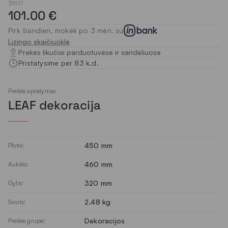
39917
101.00 €
Pirk šiandien, mokėk po 3 mėn. su
Lizingo skaičiuoklė
Prekės likučiai parduotuvėse ir sandėliuose
Pristatysime per 83 k.d.
Prekės aprašymas
LEAF dekoracija
450 mm
Plotis:
460 mm
Aukštis:
320 mm
Gylis:
2.48 kg
Svoris:
Dekoracijos
Prekės grupė: