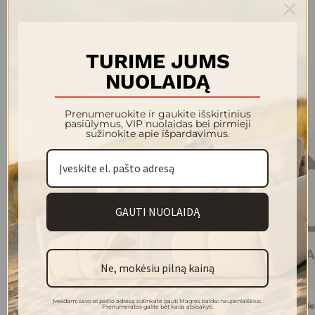
Prekės ženklas diktuoja tendencijas, bet kartu išlieka
ištikimas individualumui – kiekvienas jų kūrinys tarsi kalba
apie asmeninį stilių, išskirtinumą ir drąsą būti savitu.
TURIME JUMS
NUOLAIDĄ
Kolekcijos modeliai
Prenumeruokite ir gaukite išskirtinius
pasiūlymus, VIP nuolaidas bei pirmieji
sužinokite apie išpardavimus.
GAUTI NUOLAIDĄ
Ne, mokėsiu pilną kainą
Įvesdami savo el.pašto adresą sutinkate gauti Magrės baldai naujienlaiškius.
HOLES nuotraukos rėmelis 130x180
CYCLIST RABBIT dek
Prenumeratos galite bet kada atsisakyti.