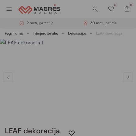
0
0
2 metų garantija
30 metų patirtis
Pagrindinis
Interjero detalės
Dekoracijos
LEAF dekoracija
LEAF dekoracija