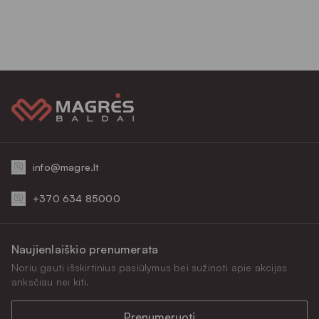
info@magre.lt
+370 634 85000
Naujienlaiškio prenumerata
Noriu gauti išskirtinius pasiūlymus bei sužinoti apie akcijas
anksčiau nei kiti.
Prenumeruoti