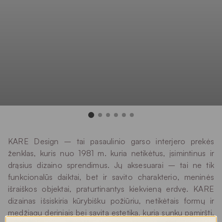
KARE Design – tai pasaulinio garso interjero prekės
ženklas, kuris nuo 1981 m. kuria netikėtus, įsimintinus ir
drąsius dizaino sprendimus. Jų aksesuarai – tai ne tik
funkcionalūs daiktai, bet ir savito charakterio, meninės
išraiškos objektai, praturtinantys kiekvieną erdvę. KARE
dizainas išsiskiria kūrybišku požiūriu, netikėtais formų ir
medžiagų deriniais bei savita estetika, kurią sunku pamiršti.