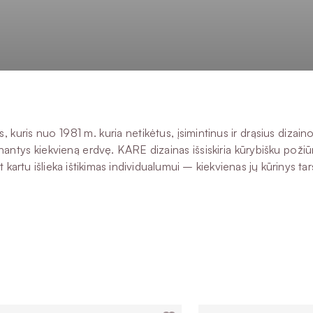
kuris nuo 1981 m. kuria netikėtus, įsimintinus ir drąsius dizain
inantys kiekvieną erdvę. KARE dizainas išsiskiria kūrybišku požiūr
artu išlieka ištikimas individualumui – kiekvienas jų kūrinys tarsi