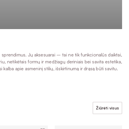
o sprendimus. Jų aksesuarai – tai ne tik funkcionalūs daiktai,
iu, netikėtais formų ir medžiagų deriniais bei savita estetika,
 kalba apie asmeninį stilių, išskirtinumą ir drąsą būti savitu.
Žiūrėti visus