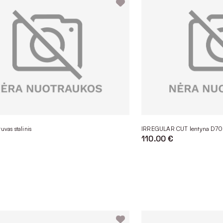
uvas stalinis
IRREGULAR CUT lentyna D7
110.00 €