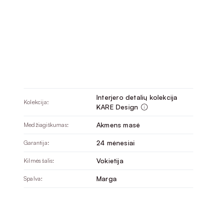
Interjero detalių kolekcija
Kolekcija:
KARE Design
Akmens masė
Medžiagiškumas:
24 mėnesiai
Garantija:
Vokietija
Kilmės šalis:
Marga
Spalva: