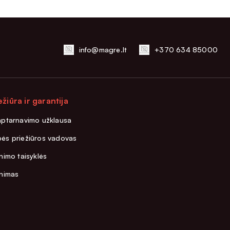
info@magre.lt
+370 634 85000
ežiūra ir garantija
aptarnavimo užklausa
ės priežiūros vadovas
nimo taisyklės
inimas