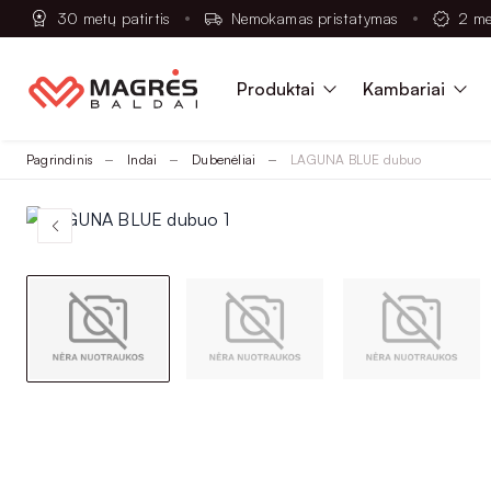
30 metų patirtis
Nemokamas pristatymas
2 me
Produktai
Kambariai
Pagrindinis
Indai
Dubenėliai
LAGUNA BLUE dubuo