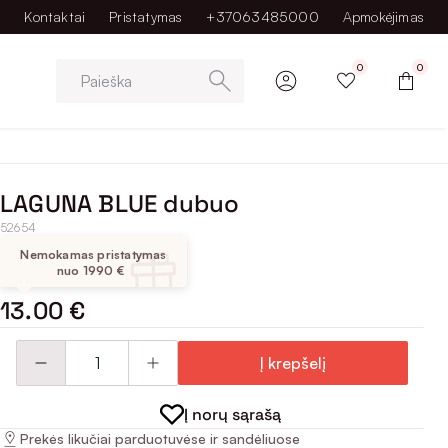
Kontaktai
Pristatymas
+37063485000
Apmokėjimas
0
0
Paieška
LAGUNA BLUE dubuo
52654
Nemokamas pristatymas
nuo 1990 €
13.00 €
Į krepšelį
Į norų sąrašą
Prekės likučiai parduotuvėse ir sandėliuose