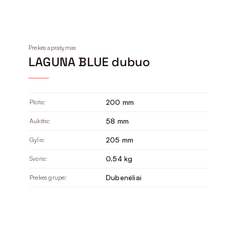
Prekės aprašymas
LAGUNA BLUE dubuo
200 mm
Plotis:
58 mm
Aukštis:
205 mm
Gylis:
0.54 kg
Svoris:
Dubenėliai
Prekės grupė: