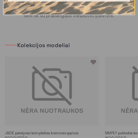
laikais. Tai ne tik komforto, bet ir stiliaus pasirinkimas –
subtilus būdas kasdien patirti kokybę, kurią iki šiol galėjome
sieti tik su prabangaus viešbučio patirtimi.
Kolekcijos modeliai
JADE patalynės komplektas kreminės spalvos
SIMPLY paklodės kom
2000x2200
1600x2000