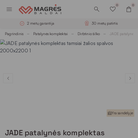
0
0
2 metų garantija
30 metų patirtis
Pagrindinis
Patalynės komplektai
Dirbtinio šilko
JADE patalynės 
Yra sandėlyje
JADE patalynės komplektas