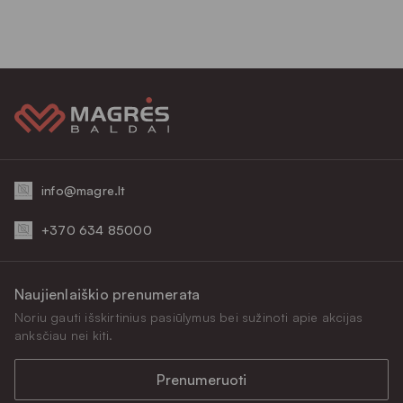
info@magre.lt
+370 634 85000
Naujienlaiškio prenumerata
Noriu gauti išskirtinius pasiūlymus bei sužinoti apie akcijas
anksčiau nei kiti.
Prenumeruoti