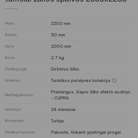
2200 mm
Plotis:
50 mm
Aukštis:
2000 mm
Gylis:
2.7 kg
Svoris:
Dirbtinio šilko
Prekės grupė:
Turkiškos patalynės kolekcija
Kolekcija:
Prabangus, šlapio šilko efekto audinys
Medžiagiškumas:
- CUPRA
24 mėnesiai
Garantija:
Turkija
Kilmės šalis:
Pakuotė, tinkanti ypatingai progai
Prekės privalumai: