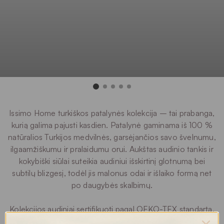
Issimo Home turkiškos patalynės kolekcija – tai prabanga,
kurią galima pajusti kasdien. Patalynė gaminama iš 100 %
natūralios Turkijos medvilnės, garsėjančios savo švelnumu,
ilgaamžiškumu ir pralaidumu orui. Aukštas audinio tankis ir
kokybiški siūlai suteikia audiniui išskirtinį glotnumą bei
subtilų blizgesį, todėl jis malonus odai ir išlaiko formą net
po daugybės skalbimų.
Kolekcijos audiniai sertifikuoti pagal OEKO-TEX standartą,
užtikrinantį, kad kiekvienas gaminys būtų saugus kūnui ir