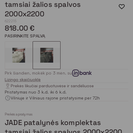
tamsiai žalios spalvos
2000x2200
622215
818.00 €
PASIRINKITE SPALVĄ
Pirk šiandien, mokėk po 3 mėn. su
Lizingo skaičiuoklė
Prekės likučiai parduotuvėse ir sandėliuose
Pristatymas nuo 3 k.d. iki 6 k.d.
Vilniuje ir Vilniaus rajone pristatysime per 72h
Prekės aprašymas
JADE patalynės komplektas
tamsiai žalios spalvos 2000x2200