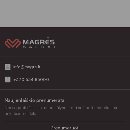
info@magre.lt
+370 634 85000
Naujienlaiškio prenumerata
Noriu gauti išskirtinius pasiūlymus bei sužinoti apie akcijas
anksčiau nei kiti.
Prenumeruoti