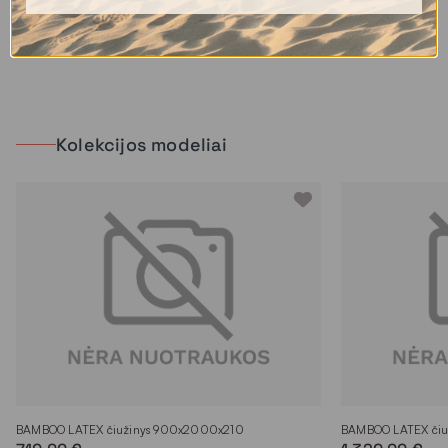
rinktis verta ne vien tik dėl kainos, bet dėl parametrų,
konstrukcijos ir medžiagų derinio.
Kolekcijos modeliai
BAMBOO LATEX čiužinys 900x2000x210
BAMBOO LATEX čiu