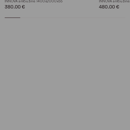
INNOVA antčiužinis 1400x2000x55
INNOVA antčiužin
380.00 €
480.00 €