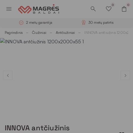
0
0
2 metų garantija
30 metų patirtis
Pagrindinis
Čiužiniai
Antčiužiniai
INNOVA antčiužinis 1200x2
INNOVA antčiužinis