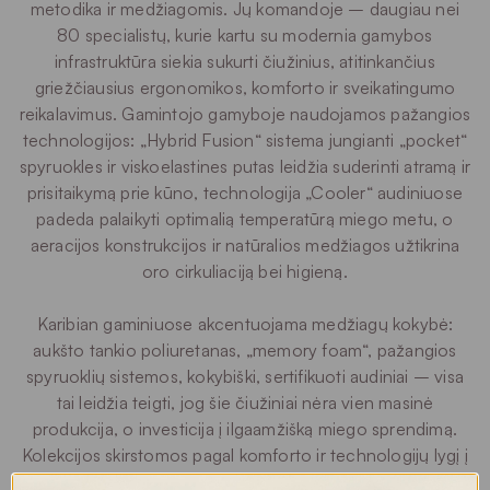
metodika ir medžiagomis. Jų komandoje – daugiau nei
80 specialistų, kurie kartu su modernia gamybos
infrastruktūra siekia sukurti čiužinius, atitinkančius
griežčiausius ergonomikos, komforto ir sveikatingumo
reikalavimus. Gamintojo gamyboje naudojamos pažangios
technologijos: „Hybrid Fusion“ sistema jungianti „pocket“
spyruokles ir viskoelastines putas leidžia suderinti atramą ir
prisitaikymą prie kūno, technologija „Cooler“ audiniuose
padeda palaikyti optimalią temperatūrą miego metu, o
aeracijos konstrukcijos ir natūralios medžiagos užtikrina
oro cirkuliaciją bei higieną.
Karibian gaminiuose akcentuojama medžiagų kokybė:
aukšto tankio poliuretanas, „memory foam“, pažangios
spyruoklių sistemos, kokybiški, sertifikuoti audiniai – visa
tai leidžia teigti, jog šie čiužiniai nėra vien masinė
produkcija, o investicija į ilgaamžišką miego sprendimą.
Kolekcijos skirstomos pagal komforto ir technologijų lygį į
serijas: Silver, Gold ir Platinum, todėl vartotojas gali