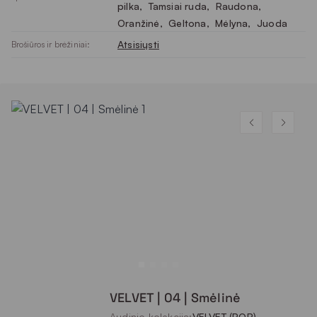
pilka
, 
Tamsiai ruda
, 
Raudona
, 
Oranžinė
, 
Geltona
, 
Mėlyna
, 
Juoda
Atsisiųsti
Brošiūros ir brėžiniai:
VELVET | 04 | Smėlinė
Audinio kolekcija:
VELVET (POP)