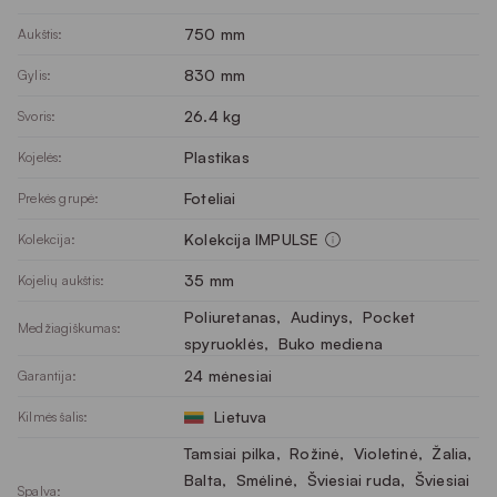
750 mm
Aukštis:
830 mm
Gylis:
26.4 kg
Svoris:
Plastikas
Kojelės:
Foteliai
Prekės grupė:
Kolekcija IMPULSE
Kolekcija:
35 mm
Kojelių aukštis:
Poliuretanas
, 
Audinys
, 
Pocket
Medžiagiškumas:
spyruoklės
, 
Buko mediena
24 mėnesiai
Garantija:
Lietuva
Kilmės šalis:
Tamsiai pilka
, 
Rožinė
, 
Violetinė
, 
Žalia
, 
Balta
, 
Smėlinė
, 
Šviesiai ruda
, 
Šviesiai
Spalva: