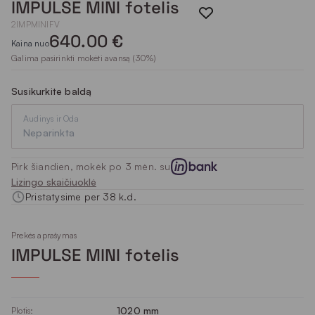
IMPULSE MINI fotelis
2IMPMINIFV
640.00 €
Kaina nuo
Galima pasirinkti mokėti avansą (30%)
Susikurkite baldą
Audinys ir Oda
Neparinkta
Pirk šiandien, mokėk po 3 mėn. su
Lizingo skaičiuoklė
Pristatysime per 38 k.d.
Prekės aprašymas
IMPULSE MINI fotelis
1020 mm
Plotis: