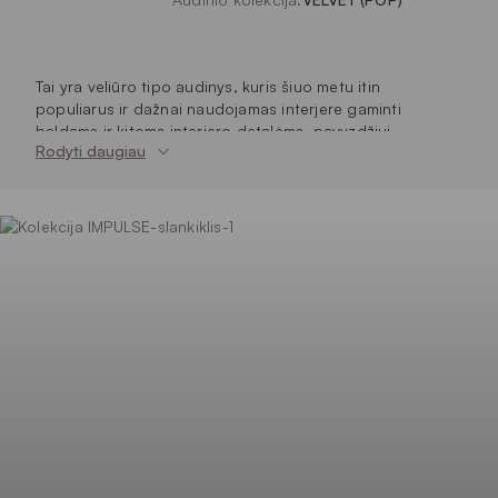
Tai yra veliūro tipo audinys, kuris šiuo metu itin
populiarus ir dažnai naudojamas interjere gaminti
baldams ir kitoms interjero detalėms, pavyzdžiui,
Rodyti daugiau
pagalvėlėms.
Pliušinis audinys
Vienspalvis audinys
140
Plotis (cm)
420
Svoris (g/m²)
100% PES (poliesteris)
Sudėtis
100000
Martindeilo ciklai
4/5
Atsparumas šviesai
5
Pilingas