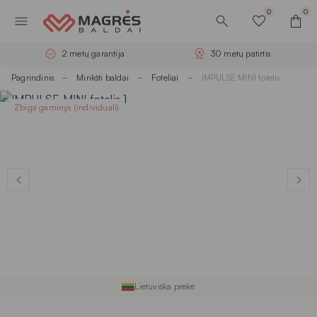
0
0
2 metų garantija
30 metų patirtis
Pagrindinis
Minkšti baldai
Foteliai
IMPULSE MINI fotelis
Zbiga gaminys (individuali)
Lietuviška prekė