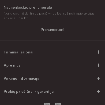
Naujienlaiškio prenumerata
Noriu gauti išskirtinius pasiūlymus bei sužinoti apie akcijas
anksčiau nei kiti.
Prenumeruoti
Firminiai salonai
Firminiai baldų salonai Vilniuje
Apie mus
Firminiai baldų salonai Kaune
Apie mus
Firminiai salonai Klaipėdoje
Pirkimo informacija
Karjera
Firminiai baldų salonai Alytuje
Privatumo politika
Atsiliepimai
Prekių priežiūra ir garantija
Prekių atsiėmimo punktai
Pirkimo sąlygos
Parama
Garantinio aptarnavimo užklausa
Apmokėjimo sąlygos