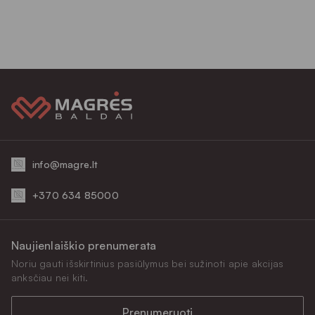
info@magre.lt
+370 634 85000
Naujienlaiškio prenumerata
Noriu gauti išskirtinius pasiūlymus bei sužinoti apie akcijas
anksčiau nei kiti.
Prenumeruoti