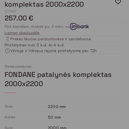
komplektas 2000x2200
622662
257.00 €
Pirk šiandien, mokėk po 3 mėn. su
Lizingo skaičiuoklė
Prekės likučiai parduotuvėse ir sandėliuose
Pristatymas nuo 3 k.d. iki 6 k.d.
Vilniuje ir Vilniaus rajone pristatysime per 72h
Prekės aprašymas
FONDANE patalynės komplektas
2000x2200
2200 mm
Plotis:
50 mm
Aukštis:
2000 mm
Gylis: