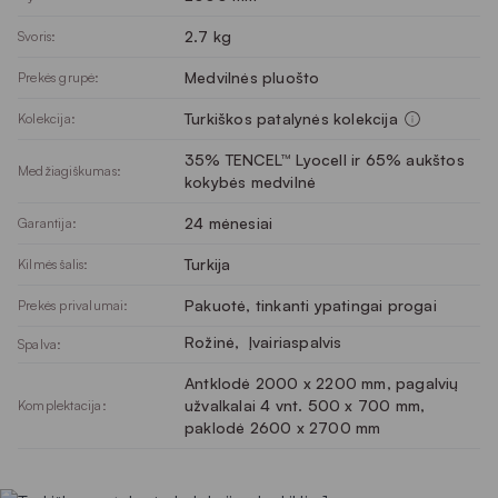
2.7 kg
Svoris:
Medvilnės pluošto
Prekės grupė:
Turkiškos patalynės kolekcija
Kolekcija:
35% TENCEL™ Lyocell ir 65% aukštos
Medžiagiškumas:
kokybės medvilnė
24 mėnesiai
Garantija:
Turkija
Kilmės šalis:
Pakuotė, tinkanti ypatingai progai
Prekės privalumai:
Rožinė
, 
Įvairiaspalvis
Spalva:
Antklodė 2000 x 2200 mm, pagalvių
užvalkalai 4 vnt. 500 x 700 mm,
Komplektacija:
paklodė 2600 x 2700 mm