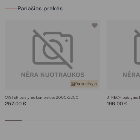
Panašios prekės
Yra sandėlyje
OYSTER patalynės komplektas 2000x2200
UTRECH patalynės
257.00 €
196.00 €