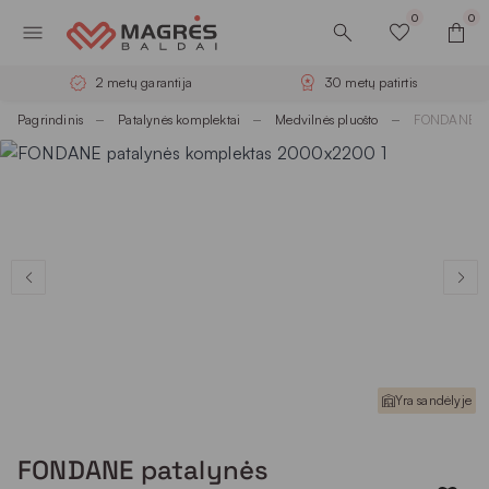
0
0
2 metų garantija
30 metų patirtis
Pagrindinis
Patalynės komplektai
Medvilnės pluošto
FONDANE pa
Yra sandėlyje
FONDANE patalynės