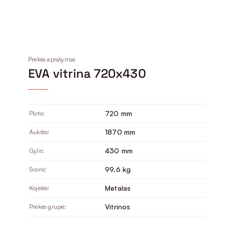
Prekės aprašymas
EVA vitrina 720x430
720 mm
Plotis:
1870 mm
Aukštis:
430 mm
Gylis:
99.6 kg
Svoris:
Metalas
Kojelės:
Vitrinos
Prekės grupė: