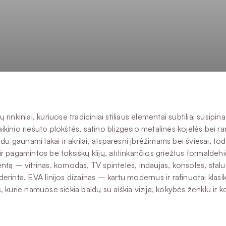
 rinkiniai, kuriuose tradiciniai stiliaus elementai subtiliai susip
aikinio riešuto plokštės, satino blizgesio metalinės kojelės bei r
aunami lakai ir akrilai, atsparesni įbrėžimams bei šviesai, todėl
 pagamintos be toksiškų klijų, atitinkančios griežtus formaldehid
ntą – vitrinas, komodas, TV spinteles, indaujas, konsoles, stalus
derinta. EVA linijos dizainas – kartu modernus ir rafinuotai klasik
iems, kurie namuose siekia baldų su aiškia vizija, kokybės ženklu ir