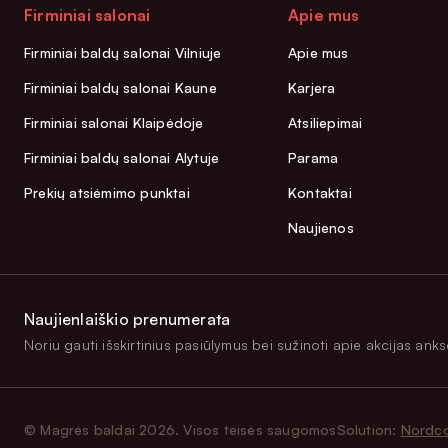
Firminiai salonai
Apie mus
Firminiai baldų salonai Vilniuje
Apie mus
Firminiai baldų salonai Kaune
Karjera
Firminiai salonai Klaipėdoje
Atsiliepimai
Firminiai baldų salonai Alytuje
Parama
Prekių atsiėmimo punktai
Kontaktai
Naujienos
Naujienlaiškio prenumerata
Noriu gauti išskirtinius pasiūlymus bei sužinoti apie akcijas anksč
© Magrės baldai 2026. Visos teisės saugomos
Solution:
Nordc