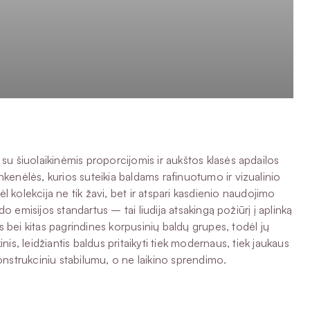
ina su šiuolaikinėmis proporcijomis ir aukštos klasės apdailos
ankenėlės, kurios suteikia baldams rafinuotumo ir vizualinio
 kolekcija ne tik žavi, bet ir atspari kasdienio naudojimo
o emisijos standartus – tai liudija atsakingą požiūrį į aplinką
 bei kitas pagrindines korpusinių baldų grupes, todėl jų
inis, leidžiantis baldus pritaikyti tiek modernaus, tiek jaukaus
 konstrukciniu stabilumu, o ne laikino sprendimo.