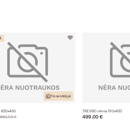
A
Yra sandėlyje
a 830x460
TREVISO vitrina 510x430
499.00 €
880.00 €