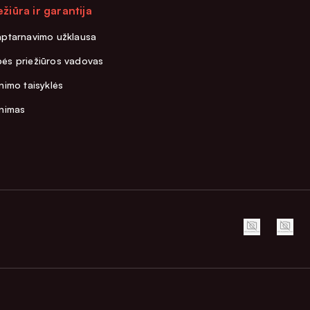
ežiūra ir garantija
aptarnavimo užklausa
ės priežiūros vadovas
nimo taisyklės
inimas