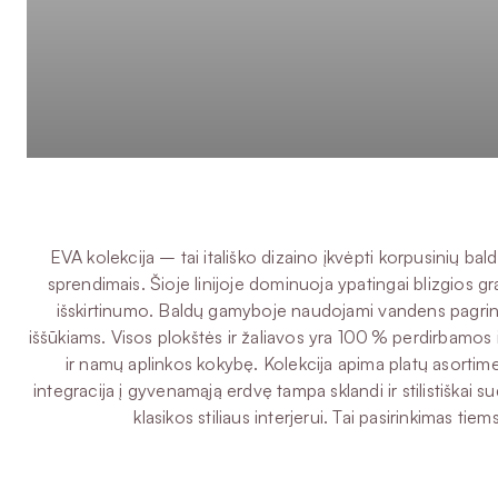
EVA kolekcija – tai itališko dizaino įkvėpti korpusinių baldų
sprendimais. Šioje linijoje dominuoja ypatingai blizgios gr
išskirtinumo. Baldų gamyboje naudojami vandens pagrindu g
iššūkiams. Visos plokštės ir žaliavos yra 100 % perdirbamos ir
ir namų aplinkos kokybę. Kolekcija apima platų asortime
integracija į gyvenamąją erdvę tampa sklandi ir stilistiškai su
klasikos stiliaus interjerui. Tai pasirinkimas t