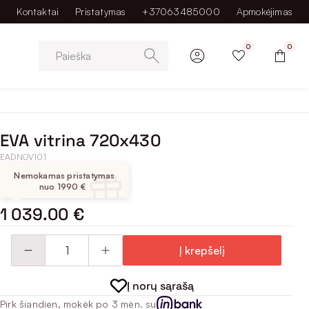
Kontaktai
Pristatymas
+37063485000
Apmokėjimas
0
0
Paieška
EVA vitrina 720x430
EADNOV101
Nemokamas pristatymas
nuo 1990 €
1 039.00 €
Į krepšelį
Į norų sąrašą
Pirk šiandien, mokėk po 3 mėn. su