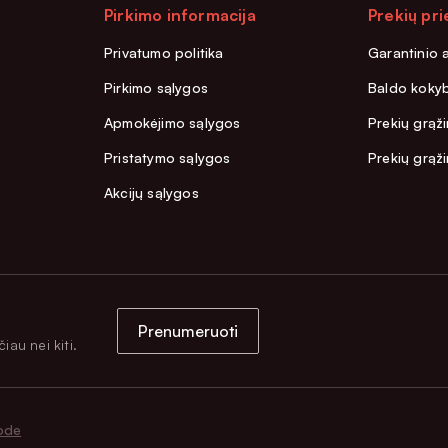
Pirkimo informacija
Prekių pri
Privatumo politika
Garantinio 
Pirkimo sąlygos
Baldo kokyb
Apmokėjimo sąlygos
Prekių grąži
Pristatymo sąlygos
Prekių grąž
Akcijų sąlygos
Prenumeruoti
iau nei kiti.
ode