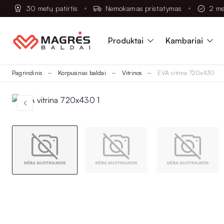
30 metų patirtis
Nemokamas pristatymas
2 me
Produktai
Kambariai
Pagrindinis
Korpusiniai baldai
Vitrinos
EVA vitrina 720x430