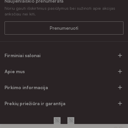
Naujienlaiškio prenumerata
Noriu gauti išskirtinius pasiūlymus bei sužinoti apie akcijas
anksčiau nei kiti.
Prenumeruoti
Firminiai salonai
Firminiai baldų salonai Vilniuje
Apie mus
Firminiai baldų salonai Kaune
Apie mus
Firminiai salonai Klaipėdoje
Pirkimo informacija
Karjera
Firminiai baldų salonai Alytuje
Privatumo politika
Atsiliepimai
Prekių priežiūra ir garantija
Prekių atsiėmimo punktai
Pirkimo sąlygos
Parama
Garantinio aptarnavimo užklausa
Apmokėjimo sąlygos
Kontaktai
Baldo kokybės priežiūros vadovas
Pristatymo sąlygos