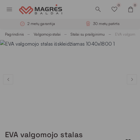
0
0
2 metų garantija
30 metų patirtis
Pagrindinis
Valgomojo stalai
Stalai su prailginimu
EVA valgomojo
EVA valgomojo stalas