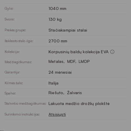
1040 mm
Gylis:
130 kg
Svoris:
Stačiakampiai stalai
Prekės grupė:
2700 mm
Išskleisto stalo ilgis:
Korpusinių baldų kolekcija EVA
Kolekcija:
Metalas
, 
MDF
, 
LMDP
Medžiagiškumas:
24 mėnesiai
Garantija:
Italija
Kilmės šalis:
Riešuto
, 
Žalvaris
Spalva:
Lakuota medžio drožlių plokštė
Stalviršio medžiagiškumas:
Atsisiųsti
Surinkimo instrukcijos: