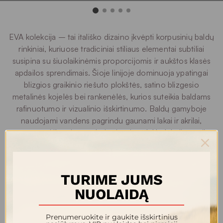
EVA kolekcija – tai itališko dizaino įkvėpti korpusinių baldų
rinkiniai, kuriuose tradiciniai stiliaus elementai subtiliai
susipina su šiuolaikinėmis proporcijomis ir aukštos klasės
apdailos sprendimais. Šioje linijoje dominuoja ypatingai
blizgios graikinio riešuto plokštės, satino blizgesio
metalinės kojelės bei rankenėlės, kurios suteikia baldams
rafinuotumo ir vizualinio išskirtinumo. Baldų gamyboje
naudojami vandens pagrindu gaunami lakai ir akrilai,
atsparesni įbrėžimams bei šviesai, todėl kolekcija ne tik
žavi, bet ir atspari kasdienio naudojimo iššūkiams. Visos
plokštės ir žaliavos yra 100 % perdirbamos ir pagamintos
be toksiškų klijų, atitinkančios griežtus formaldehido
TURIME JUMS
emisijos standartus – tai liudija atsakingą požiūrį į aplinką ir
NUOLAIDĄ
namų aplinkos kokybę. Kolekcija apima platų asortimentą
– vitrinas, komodas, TV spinteles, indaujas, konsoles,
stalus bei kitas pagrindines korpusinių baldų grupes, todėl
Prenumeruokite ir gaukite išskirtinius