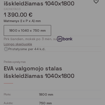
išskleidžiamas 1040x1800
EADNOTA03
1 390.00 €
Matmenys (I x P x A) mm
1800 x 1040 x 750 mm
Pirk šiandien, mokėk po 3 mėn. su
Lizingo skaičiuoklė
Pristatysime per 44 k.d.
Prekės aprašymas
EVA valgomojo stalas
išskleidžiamas 1040x1800
1800 mm
Plotis:
750 mm
Aukštis: