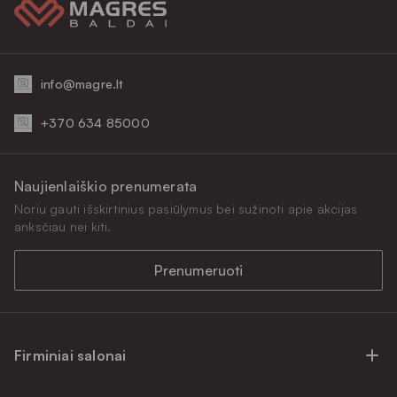
info@magre.lt
+370 634 85000
Naujienlaiškio prenumerata
Noriu gauti išskirtinius pasiūlymus bei sužinoti apie akcijas
anksčiau nei kiti.
Prenumeruoti
Firminiai salonai
Firminiai baldų salonai Vilniuje