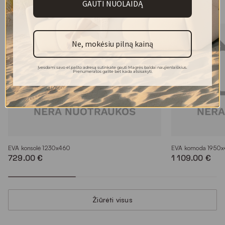
GAUTI NUOLAIDĄ
Kolekcijos modeliai
Ne, mokėsiu pilną kainą
Įvesdami savo el.pašto adresą sutinkate gauti Magrės baldai naujienlaiškius.
Prenumeratos galite bet kada atsisakyti.
EVA konsolė 1230x460
EVA komoda 1950
729.00 €
1 109.00 €
Žiūrėti visus