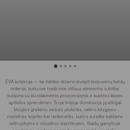
EVA kolekcija – tai itališko dizaino įkvėpti korpusinių baldų
rinkiniai, kuriuose tradiciniai stiliaus elementai subtiliai
susipina su šiuolaikinėmis proporcijomis ir aukštos klasės
apdailos sprendimais. Šioje linijoje dominuoja ypatingai
blizgios graikinio riešuto plokštės, satino blizgesio
metalinės kojelės bei rankenėlės, kurios suteikia baldams
rafinuotumo ir vizualinio išskirtinumo. Baldų gamyboje