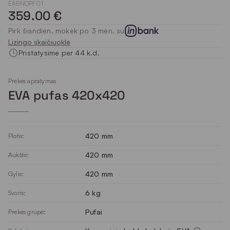
EABNOPF01
359.00 €
Pirk šiandien, mokėk po 3 mėn. su
Lizingo skaičiuoklė
Pristatysime per 44 k.d.
Prekės aprašymas
EVA pufas 420x420
420 mm
Plotis:
420 mm
Aukštis:
420 mm
Gylis:
6 kg
Svoris:
Pufai
Prekės grupė: