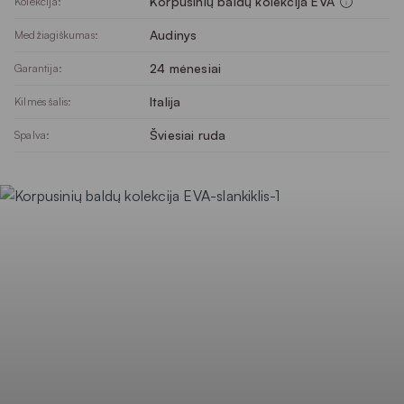
Korpusinių baldų kolekcija EVA
Kolekcija:
Audinys
Medžiagiškumas:
24 mėnesiai
Garantija:
Italija
Kilmės šalis:
Šviesiai ruda
Spalva: