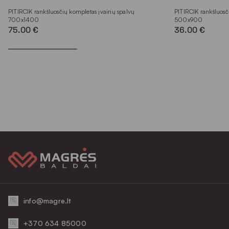
PITIRCIK rankšluosčių kompletas įvairių spalvų
PITIRCIK rankšluosč
700x1400
500x900
75.00 €
36.00 €
info@magre.lt
+370 634 85000