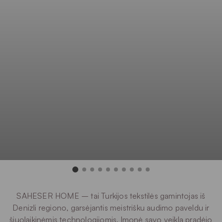
SAHESER HOME – tai Turkijos tekstilės gamintojas iš
Denizli regiono, garsėjantis meistrišku audimo paveldu ir
šiuolaikinėmis technologijomis. Įmonė savo veiklą pradėjo