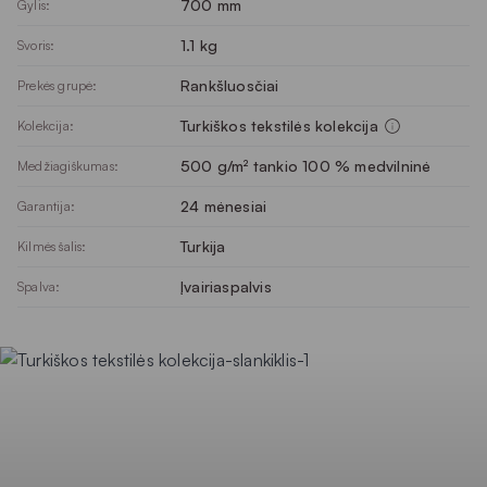
700 mm
Gylis:
1.1 kg
Svoris:
Rankšluosčiai
Prekės grupė:
Turkiškos tekstilės kolekcija
Kolekcija:
500 g/m² tankio 100 % medvilninė
Medžiagiškumas:
24 mėnesiai
Garantija:
Turkija
Kilmės šalis:
Įvairiaspalvis
Spalva: