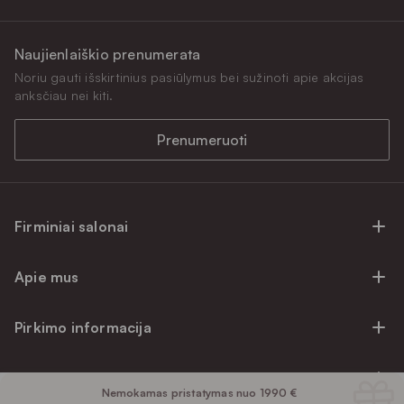
Naujienlaiškio prenumerata
Noriu gauti išskirtinius pasiūlymus bei sužinoti apie akcijas
anksčiau nei kiti.
Prenumeruoti
Firminiai salonai
Firminiai baldų salonai Vilniuje
Apie mus
Firminiai baldų salonai Kaune
Apie mus
Firminiai salonai Klaipėdoje
Pirkimo informacija
Karjera
Firminiai baldų salonai Alytuje
Privatumo politika
Atsiliepimai
Prekių priežiūra ir garantija
Prekių atsiėmimo punktai
Pirkimo sąlygos
Nemokamas pristatymas nuo 1990 €
Parama