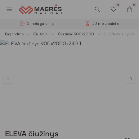
0
0
2 metų garantija
30 metų patirtis
Pagrindinis
Čiužiniai
Čiužiniai 900x2000
ELEVA čiužinys 9
ELEVA čiužinys