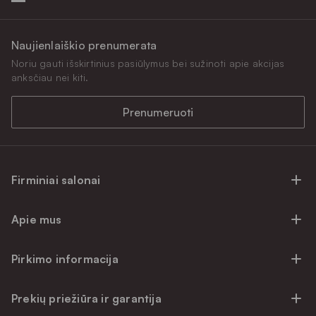
Naujienlaiškio prenumerata
Noriu gauti išskirtinius pasiūlymus bei sužinoti apie akcijas
anksčiau nei kiti.
Prenumeruoti
Firminiai salonai
Firminiai baldų salonai Vilniuje
Apie mus
Firminiai baldų salonai Kaune
Apie mus
Firminiai salonai Klaipėdoje
Pirkimo informacija
Karjera
Firminiai baldų salonai Alytuje
Privatumo politika
Atsiliepimai
Prekių priežiūra ir garantija
Prekių atsiėmimo punktai
Pirkimo sąlygos