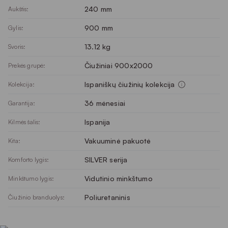
240 mm
Aukštis:
900 mm
Gylis:
13.12 kg
Svoris:
Čiužiniai 900x2000
Prekės grupė:
Ispaniškų čiužinių kolekcija
Kolekcija:
36 mėnesiai
Garantija:
Ispanija
Kilmės šalis:
Vakuuminė pakuotė
Kita:
SILVER serija
Komforto lygis:
Vidutinio minkštumo
Minkštumo lygis:
Poliuretaninis
Čiužinio branduolys: