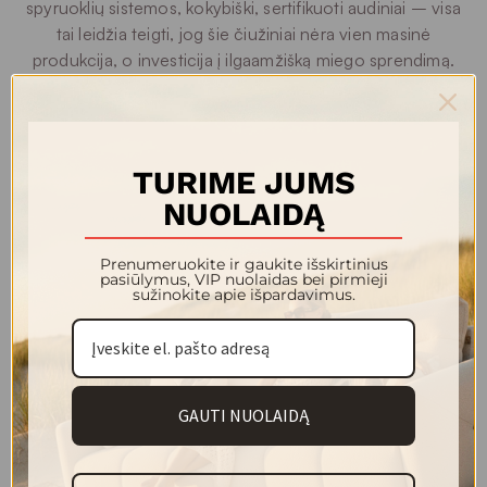
spyruoklių sistemos, kokybiški, sertifikuoti audiniai – visa
tai leidžia teigti, jog šie čiužiniai nėra vien masinė
produkcija, o investicija į ilgaamžišką miego sprendimą.
Kolekcijos skirstomos pagal komforto ir technologijų lygį į
serijas: Silver, Gold ir Platinum, todėl vartotojas gali
pasirinkti tiek prieinamą aukštą kokybės lygį, tiek maksimalų
prabangos ir technologijų variantą.
Silver
serijos čiužiniai
TURIME JUMS
– tai subalansuotas pasirinkimas kasdieniam naudojimui,
NUOLAIDĄ
derinantis tvirtą atramą ir malonų prisitaikymą.
Gold
serijoje įdiegtos pažangesnės vėdinimo ir temperatūros
Prenumeruokite ir gaukite išskirtinius
reguliavimo technologijos, suteikiančios dar didesnį
pasiūlymus, VIP nuolaidas bei pirmieji
komfortą miegui.
Platinum
– aukščiausio lygio
sužinokite apie išpardavimus.
segmentas, kuriame naudojamos prabangios medžiagos,
tokios kaip kasmyras ar „Cooler“ audiniai, užtikrinantys
natūralų švelnumą ir oro pralaidumą.
GAUTI NUOLAIDĄ
Be to, visi gaminiai pristatomi vakuuminėje pakuotėje – tai
užtikrina saugų ir kompaktišką gabenimą, lengvą įnešimą į
butą ar namus, o išpakavus čiužinys atgautą formą per