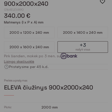
900x2000x240
0164ELEVA90
340.00 €
Matmenys (I x P x A) mm
2000 x 1200 x 240 mm
2000 x 1400 x 240 mm
+3
2000 x 1600 x 240 mm
rodyti visus
Pirk šiandien, mokėk po 3 mėn. su
Lizingo skaičiuoklė
Pristatysime per 45 k.d.
Prekės aprašymas
ELEVA čiužinys 900x2000x240
2000 mm
Plotis: