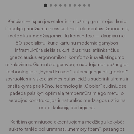
Karibian – Ispanijos etaloninis čiužinių gamintojas, kurio
filosofija grindžiama trimis kertiniais elementais: žmonėmis,
metodika ir medžiagomis. Jų komandoje – daugiau nei
80 specialistų, kurie kartu su modernia gamybos
infrastruktūra siekia sukurti čiužinius, atitinkančius
griežčiausius ergonomikos, komforto ir sveikatingumo
reikalavimus. Gamintojo gamyboje naudojamos pažangios
technologijos: „Hybrid Fusion“ sistema jungianti „pocket“
spyruokles ir viskoelastines putas leidžia suderinti atramą ir
prisitaikymą prie kūno, technologija „Cooler“ audiniuose
padeda palaikyti optimalią temperatūrą miego metu, o
aeracijos konstrukcijos ir natūralios medžiagos užtikrina
oro cirkuliaciją bei higieną.
Karibian gaminiuose akcentuojama medžiagų kokybė:
aukšto tankio poliuretanas, „memory foam“, pažangios