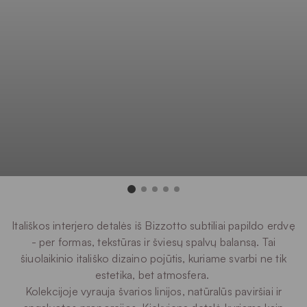
Itališkos interjero detalės iš Bizzotto subtiliai papildo erdvę
- per formas, tekstūras ir šviesų spalvų balansą. Tai
šiuolaikinio itališko dizaino pojūtis, kuriame svarbi ne tik
estetika, bet atmosfera.
Kolekcijoje vyrauja švarios linijos, natūralūs paviršiai ir