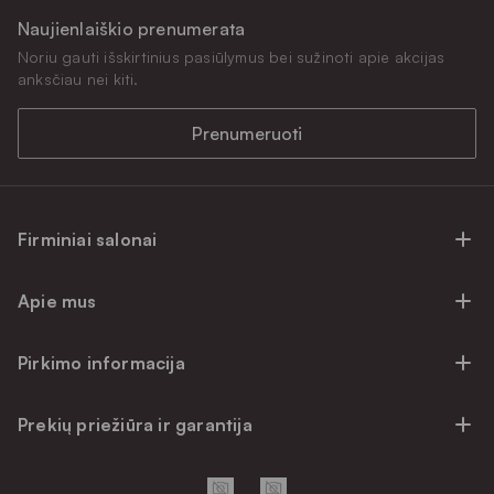
Naujienlaiškio prenumerata
Noriu gauti išskirtinius pasiūlymus bei sužinoti apie akcijas
anksčiau nei kiti.
Prenumeruoti
Firminiai salonai
Firminiai baldų salonai Vilniuje
Apie mus
Firminiai baldų salonai Kaune
Apie mus
Firminiai salonai Klaipėdoje
Pirkimo informacija
Karjera
Firminiai baldų salonai Alytuje
Privatumo politika
Atsiliepimai
Prekių priežiūra ir garantija
Prekių atsiėmimo punktai
Pirkimo sąlygos
Parama
Garantinio aptarnavimo užklausa
Apmokėjimo sąlygos
Kontaktai