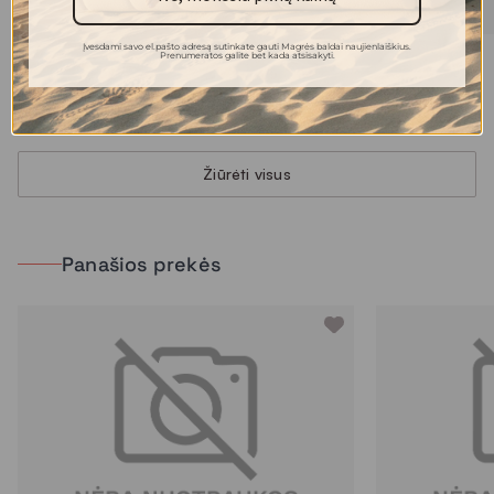
Įvesdami savo el.pašto adresą sutinkate gauti Magrės baldai naujienlaiškius.
Prenumeratos galite bet kada atsisakyti.
ILSA vaza
GRIGIO vaza
42.00 €
54.00 €
Žiūrėti visus
Panašios prekės