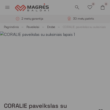
0
0
2 metų garantija
30 metų patirtis
Pagrindinis
Paveikslai
Drobė
CORALIE paveikslas su auksiniais la
CORALIE paveikslas su