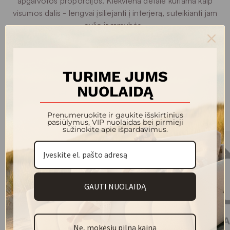
apgalvotos proporcijos. Kiekviena detalė kuriama kaip
visumos dalis - lengvai įsiliejanti į interjerą, suteikianti jam
gylio ir ramybės.
Tai akcentai, kurie neužgožia - jie papildo. Subtilūs,
estetiški sprendimai tiems, kurie vertina harmoniją,
medžiagiškumo grynumą ir itališką dizaino lengvumą.
TURIME JUMS
NUOLAIDĄ
Kolekcijos modeliai
Prenumeruokite ir gaukite išskirtinius
pasiūlymus, VIP nuolaidas bei pirmieji
sužinokite apie išpardavimus.
GAUTI NUOLAIDĄ
Ne, mokėsiu pilną kainą