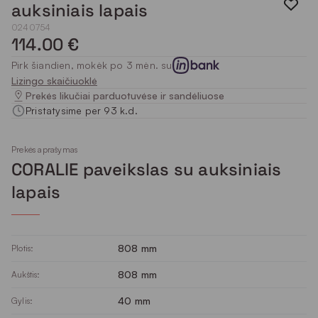
auksiniais lapais
0240754
114.00 €
Pirk šiandien, mokėk po 3 mėn. su
Lizingo skaičiuoklė
Prekės likučiai parduotuvėse ir sandėliuose
Pristatysime per 93 k.d.
Prekės aprašymas
CORALIE paveikslas su auksiniais
lapais
808 mm
Plotis:
808 mm
Aukštis:
40 mm
Gylis: