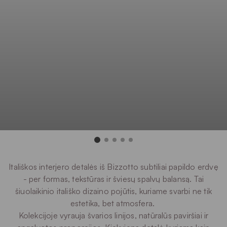
Itališkos interjero detalės iš Bizzotto subtiliai papildo erdvę
- per formas, tekstūras ir šviesų spalvų balansą. Tai
šiuolaikinio itališko dizaino pojūtis, kuriame svarbi ne tik
estetika, bet atmosfera.
Kolekcijoje vyrauja švarios linijos, natūralūs paviršiai ir