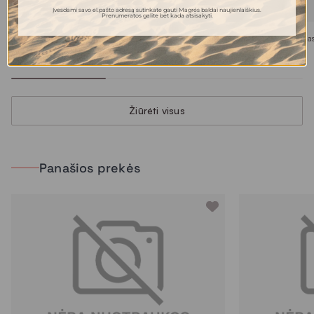
Įvesdami savo el.pašto adresą sutinkate gauti Magrės baldai naujienlaiškius.
Prenumeratos galite bet kada atsisakyti.
GALLERY paveikslas
GALLERY paveiksla
139.00 €
148.00 €
Žiūrėti visus
Panašios prekės