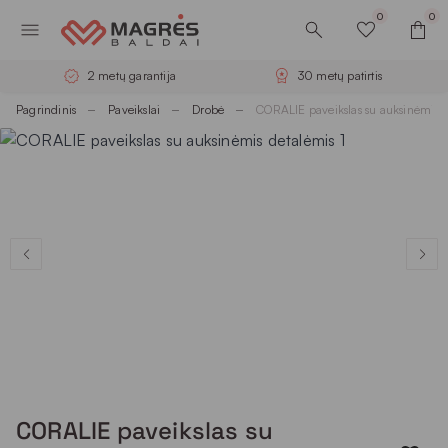
0
0
2 metų garantija
30 metų patirtis
Pagrindinis
Paveikslai
Drobė
CORALIE paveikslas su auksinėmis d
CORALIE paveikslas su