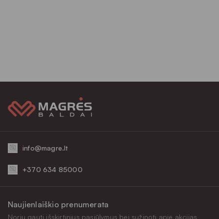
info@magre.lt
+370 634 85000
Naujienlaiškio prenumerata
Noriu gauti išskirtinius pasiūlymus bei sužinoti apie akcijas