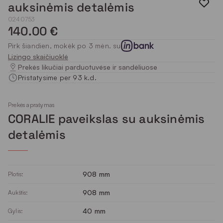
auksinėmis detalėmis
0240753
140.00 €
Pirk šiandien, mokėk po 3 mėn. su
Lizingo skaičiuoklė
Prekės likučiai parduotuvėse ir sandėliuose
Pristatysime per 93 k.d.
Prekės aprašymas
CORALIE paveikslas su auksinėmis
detalėmis
908 mm
Plotis:
908 mm
Aukštis:
40 mm
Gylis: