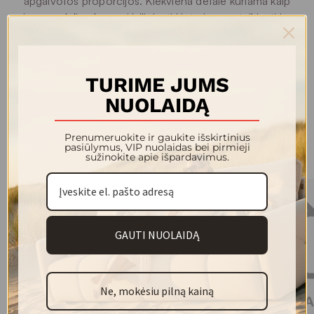
apgalvotos proporcijos. Kiekviena detalė kuriama kaip
visumos dalis - lengvai įsiliejanti į interjerą, suteikianti jam
gylio ir ramybės.
Tai akcentai, kurie neužgožia - jie papildo. Subtilūs,
estetiški sprendimai tiems, kurie vertina harmoniją,
TURIME JUMS
medžiagiškumo grynumą ir itališką dizaino lengvumą.
NUOLAIDĄ
Prenumeruokite ir gaukite išskirtinius
pasiūlymus, VIP nuolaidas bei pirmieji
Kolekcijos modeliai
sužinokite apie išpardavimus.
GAUTI NUOLAIDĄ
Ne, mokėsiu pilną kainą