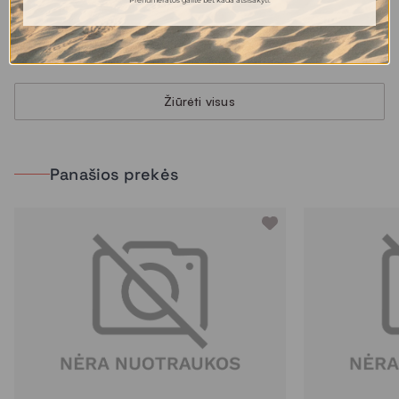
HUMMINGBIRD veidrodis
PIECES veidrodis
177.00 €
398.00 €
Žiūrėti visus
Panašios prekės