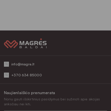
info@magre.lt
+370 634 85000
Naujienlaiškio prenumerata
Noriu gauti išskirtinius pasiūlymus bei sužinoti apie akcijas
anksčiau nei kiti.