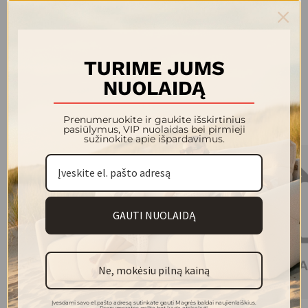
medžiagų deriniais bei savita estetika, kurią sunku pamiršti.
Prekės ženklas diktuoja tendencijas, bet kartu išlieka
ištikimas individualumui – kiekvienas jų kūrinys tarsi kalba
apie asmeninį stilių, išskirtinumą ir drąsą būti savitu.
TURIME JUMS
NUOLAIDĄ
Kolekcijos modeliai
Prenumeruokite ir gaukite išskirtinius
pasiūlymus, VIP nuolaidas bei pirmieji
sužinokite apie išpardavimus.
GAUTI NUOLAIDĄ
Ne, mokėsiu pilną kainą
Yra sandėlyje
Įvesdami savo el.pašto adresą sutinkate gauti Magrės baldai naujienlaiškius.
Prenumeratos galite bet kada atsisakyti.