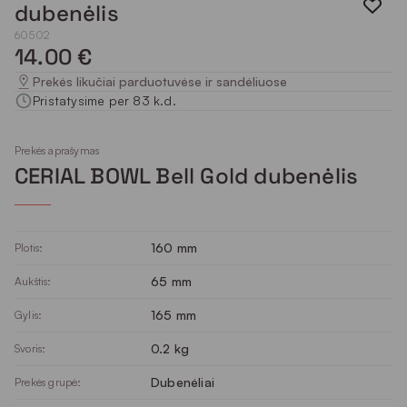
dubenėlis
60502
14.00 €
Prekės likučiai parduotuvėse ir sandėliuose
Pristatysime per 83 k.d.
Prekės aprašymas
CERIAL BOWL Bell Gold dubenėlis
160 mm
Plotis:
65 mm
Aukštis:
165 mm
Gylis:
0.2 kg
Svoris:
Dubenėliai
Prekės grupė: