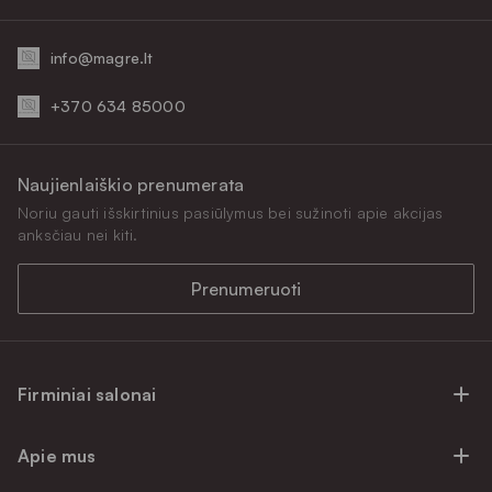
info@magre.lt
+370 634 85000
Naujienlaiškio prenumerata
Noriu gauti išskirtinius pasiūlymus bei sužinoti apie akcijas
anksčiau nei kiti.
Prenumeruoti
Firminiai salonai
Firminiai baldų salonai Vilniuje
Apie mus
Firminiai baldų salonai Kaune