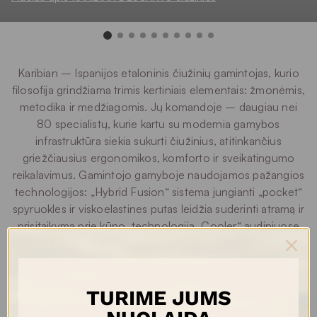
Karibian – Ispanijos etaloninis čiužinių gamintojas, kurio
filosofija grindžiama trimis kertiniais elementais: žmonėmis,
metodika ir medžiagomis. Jų komandoje – daugiau nei
80 specialistų, kurie kartu su modernia gamybos
infrastruktūra siekia sukurti čiužinius, atitinkančius
griežčiausius ergonomikos, komforto ir sveikatingumo
reikalavimus. Gamintojo gamyboje naudojamos pažangios
technologijos: „Hybrid Fusion“ sistema jungianti „pocket“
spyruokles ir viskoelastines putas leidžia suderinti atramą ir
prisitaikymą prie kūno, technologija „Cooler“ audiniuose
padeda palaikyti optimalią temperatūrą miego metu, o
aeracijos konstrukcijos ir natūralios medžiagos užtikrina
oro cirkuliaciją bei higieną.
TURIME JUMS
Karibian gaminiuose akcentuojama medžiagų kokybė: