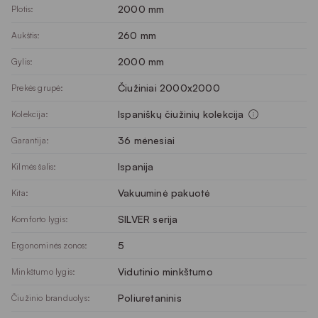
2000 mm
Plotis:
260 mm
Aukštis:
2000 mm
Gylis:
Čiužiniai 2000x2000
Prekės grupė:
Ispaniškų čiužinių kolekcija
Kolekcija:
36 mėnesiai
Garantija:
Ispanija
Kilmės šalis:
Vakuuminė pakuotė
Kita:
SILVER serija
Komforto lygis:
5
Ergonominės zonos:
Vidutinio minkštumo
Minkštumo lygis:
Poliuretaninis
Čiužinio branduolys: