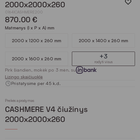
2000x2000x260
0164ICASHMERE200
870.00 €
Matmenys (I x P x A) mm
2000 x 1200 x 260 mm
2000 x 1400 x 260 mm
+3
2000 x 1600 x 260 mm
rodyti visus
Pirk šiandien, mokėk po 3 mėn. su
Lizingo skaičiuoklė
Pristatysime per 45 k.d.
Prekės aprašymas
CASHMERE V4 čiužinys
2000x2000x260