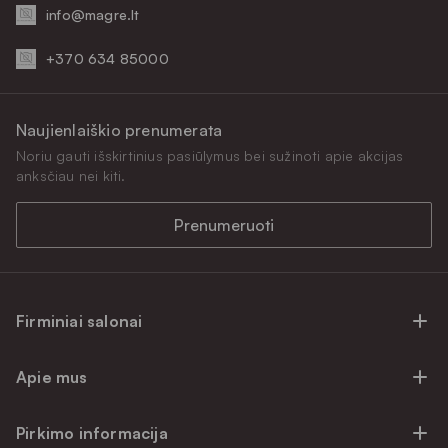
info@magre.lt
+370 634 85000
Naujienlaiškio prenumerata
Noriu gauti išskirtinius pasiūlymus bei sužinoti apie akcijas
anksčiau nei kiti.
Prenumeruoti
Firminiai salonai
Firminiai baldų salonai Vilniuje
Apie mus
Firminiai baldų salonai Kaune
Apie mus
Firminiai salonai Klaipėdoje
Pirkimo informacija
Karjera