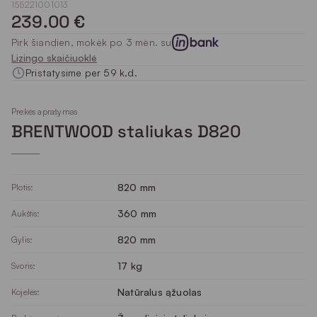
155221001013
239.00 €
Pirk šiandien, mokėk po 3 mėn. su
Lizingo skaičiuoklė
Pristatysime per 59 k.d.
Prekės aprašymas
BRENTWOOD staliukas D820
820 mm
Plotis:
360 mm
Aukštis:
820 mm
Gylis:
17 kg
Svoris:
Natūralus ąžuolas
Kojelės: