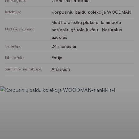
Žurnaliniai staliukai
Prekės grupė:
Korpusinių baldų kolekcija WOODMAN
Kolekcija:
Medžio drožlių plokštė, laminuota
Medžiagiškumas:
natūraliu ąžuolo lukštu
, 
Natūralus
ąžuolas
24 mėnesiai
Garantija:
Estija
Kilmės šalis:
Atsisiųsti
Surinkimo instrukcijos: