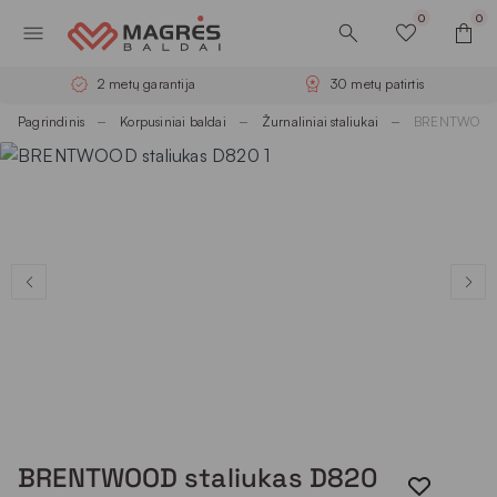
0
0
2 metų garantija
30 metų patirtis
Pagrindinis
Korpusiniai baldai
Žurnaliniai staliukai
BRENTWOOD s
BRENTWOOD staliukas D820