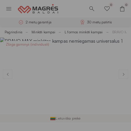
0
0
2 metų garantija
30 metų patirtis
Pagrindinis
Minkšti kampai
L formos minkšti kampai
BRAVO MAX 
Zbiga gaminys (individuali)
Lietuviška prekė