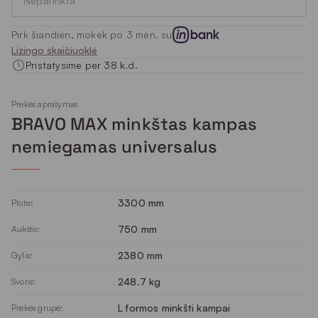
Neparinkta
Pirk šiandien, mokėk po 3 mėn. su
Lizingo skaičiuoklė
Pristatysime per 38 k.d.
Prekės aprašymas
BRAVO MAX minkštas kampas
nemiegamas universalus
3300 mm
Plotis:
750 mm
Aukštis:
2380 mm
Gylis:
248.7 kg
Svoris:
L formos minkšti kampai
Prekės grupė: