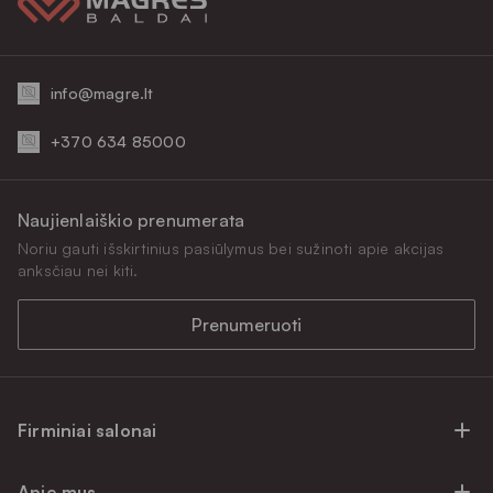
info@magre.lt
+370 634 85000
Naujienlaiškio prenumerata
Noriu gauti išskirtinius pasiūlymus bei sužinoti apie akcijas
anksčiau nei kiti.
Prenumeruoti
Firminiai salonai
Firminiai baldų salonai Vilniuje
Apie mus