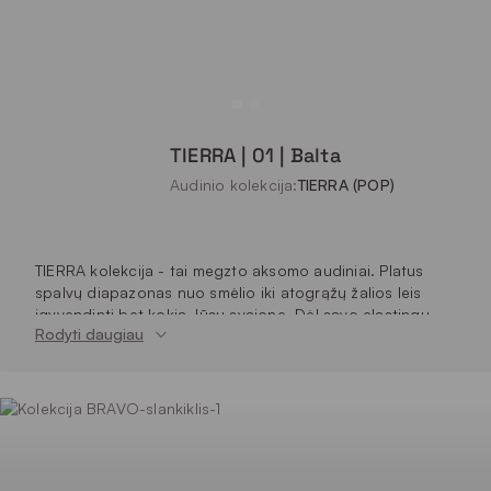
TIERRA | 01 | Balta
Audinio kolekcija:
TIERRA (POP)
TIERRA kolekcija - tai megzto aksomo audiniai. Platus
spalvų diapazonas nuo smėlio iki atogrąžų žalios leis
įgyvendinti bet kokią Jūsų svajonę. Dėl savo elastingų
Rodyti daugiau
megztų savybių jis lengvai prisitaiko prie sudėtingų baldų
formų. Tai universalus audinys, puikiai tinkantis ne tik
baldams, bet ir pagalvėlėms, užuolaidoms ar
lovatiesėms.
OEKO-TEX® sertifikatas užtikrina, kad audinys yra be
alergenų ir visiškai saugus žmogaus gyvybei ir sveikatai.