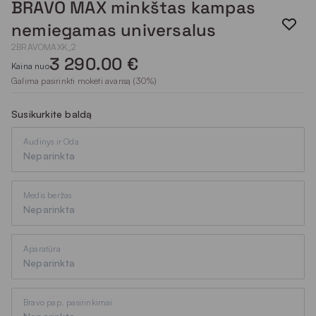
BRAVO MAX minkštas kampas
nemiegamas universalus
2BRAVOMAXK_2
3 290.00 €
Kaina nuo
Galima pasirinkti mokėti avansą (30%)
Susikurkite baldą
Audinys ir Oda
Neparinkta
Medis beržas
Neparinkta
Aparatūra
Neparinkta
Bravo pap. pasirinkimai