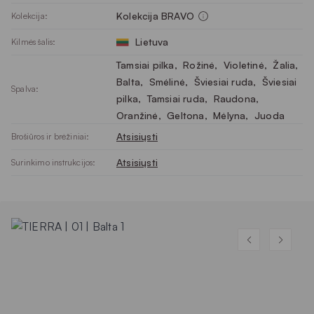
Kolekcija BRAVO
Kolekcija:
Lietuva
Kilmės šalis:
Tamsiai pilka
, 
Rožinė
, 
Violetinė
, 
Žalia
, 
Balta
, 
Smėlinė
, 
Šviesiai ruda
, 
Šviesiai
Spalva:
pilka
, 
Tamsiai ruda
, 
Raudona
, 
Oranžinė
, 
Geltona
, 
Mėlyna
, 
Juoda
Atsisiųsti
Brošiūros ir brėžiniai:
Atsisiųsti
Surinkimo instrukcijos: