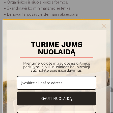
- Organiškos ir šiuolaikiškos formos.
- Skandinaviško minimalizmo estetika.
- Lengvai tarpusavyje derinami aksesuarai.
- Tinka moderniam, skandinaviškam, japandi ir
minimalistiniam interjerui.
Tai detalės, kurios suteikia namams daugiau jaukumo,
TURIME JUMS
išskirtinumo ir estetiško vientisumo.
NUOLAIDĄ
Prenumeruokite ir gaukite išskirtinius
pasiūlymus, VIP nuolaidas bei pirmieji
Kolekcijos modeliai
sužinokite apie išpardavimus.
GAUTI NUOLAIDĄ