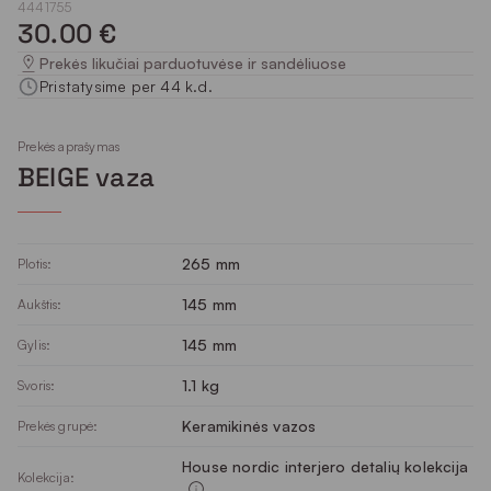
4441755
30.00 €
Prekės likučiai parduotuvėse ir sandėliuose
Pristatysime per 44 k.d.
Prekės aprašymas
BEIGE vaza
265 mm
Plotis:
145 mm
Aukštis:
145 mm
Gylis:
1.1 kg
Svoris:
Keramikinės vazos
Prekės grupė:
House nordic interjero detalių kolekcija
Kolekcija: