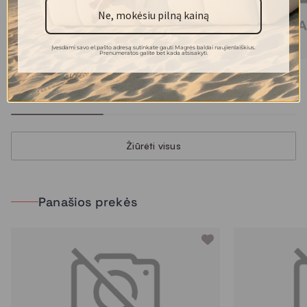
Ne, mokėsiu pilną kainą
Įvesdami savo el.pašto adresą sutinkate gauti Magrės baldai naujienlaiškius.
Prenumeratos galite bet kada atsisakyti.
LIPARI paveikslas
SAND vaza
105.00 €
28.00 €
Žiūrėti visus
Panašios prekės