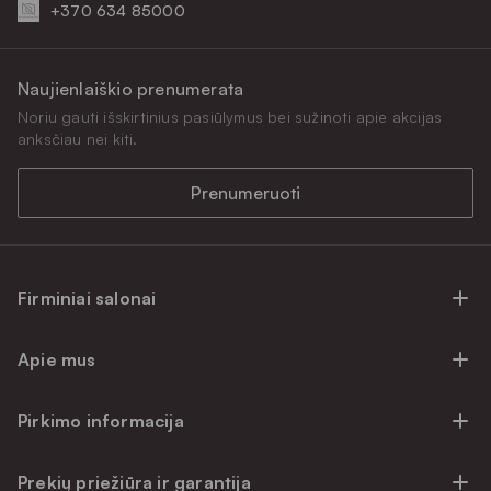
+370 634 85000
Naujienlaiškio prenumerata
Noriu gauti išskirtinius pasiūlymus bei sužinoti apie akcijas
anksčiau nei kiti.
Prenumeruoti
Firminiai salonai
Firminiai baldų salonai Vilniuje
Apie mus
Firminiai baldų salonai Kaune
Apie mus
Firminiai salonai Klaipėdoje
Pirkimo informacija
Karjera
Firminiai baldų salonai Alytuje
Privatumo politika
Atsiliepimai
Prekių priežiūra ir garantija
Prekių atsiėmimo punktai