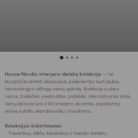
House Nordic interjero detalių kolekcija
– tai
kruopščiai atrinkti aksesuarai, padedantys kurti jaukią,
harmoningą ir stilingą namų aplinką. Kolekciją sudaro
vazos, žvakidės, veidrodžiai, padėklai, dekoratyviniai indai,
sienų dekoracijos ir kiti interjero akcentai, papildantys
erdvę subtiliu skandinavišku charakteriu.
Kolekcijos išskirtinumai
:
- Travertino, stiklo, keramikos ir metalo detalės.