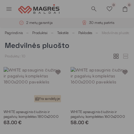
0
0
2 metų garantija
30 metų patirtis
Pagrindinis
Produktai
Tekstilė
Paklodės
Medvilnės pluošto
Medvilnės pluošto
Produktų: 10
Yra sandėlyje
WHITE apsauginis čiužinio ir
WHITE apsauginis čiužinio ir
pagalvių komplektas 1800x2000
pagalvių komplektas 1600x2000
63.00 €
58.00 €