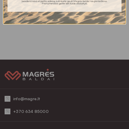
Įvesdami savo el.pašto adresą sutinkate gauti Magrės baldai naujienlaiškius.
Prenumeratos galite bet kada atsisakyti.
Jūs peržiūrejote 10 iš 10 prekių
info@magre.lt
+370 634 85000