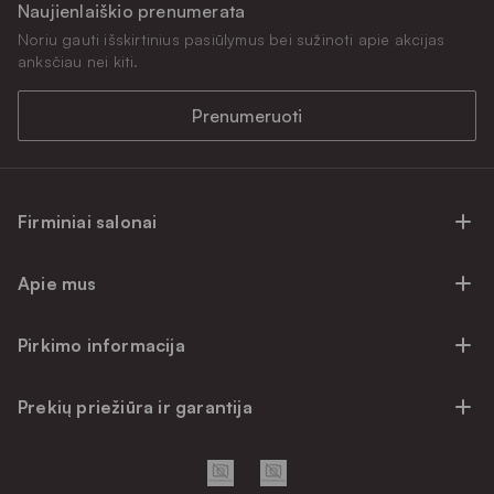
Naujienlaiškio prenumerata
Noriu gauti išskirtinius pasiūlymus bei sužinoti apie akcijas
anksčiau nei kiti.
Prenumeruoti
Firminiai salonai
Firminiai baldų salonai Vilniuje
Apie mus
Firminiai baldų salonai Kaune
Apie mus
Firminiai salonai Klaipėdoje
Pirkimo informacija
Karjera
Firminiai baldų salonai Alytuje
Privatumo politika
Atsiliepimai
Prekių priežiūra ir garantija
Prekių atsiėmimo punktai
Pirkimo sąlygos
Parama
Garantinio aptarnavimo užklausa
Apmokėjimo sąlygos
Kontaktai
Baldo kokybės priežiūros vadovas