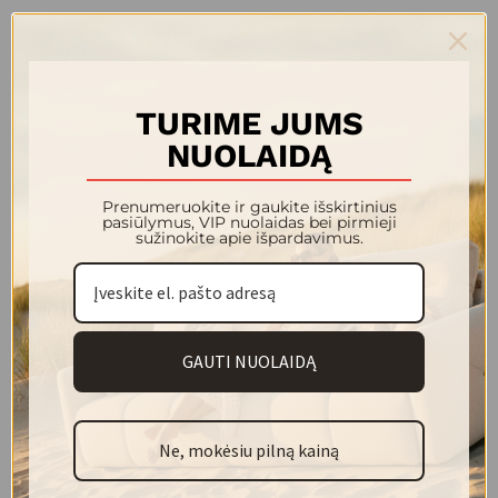
TURIME JUMS
Yra sandėlyje
Yra sandėlyje
NUOLAIDĄ
WHITE apsauginis čiužinio ir
WHITE apsauginis čiužinio ir
pagalvių komplektas 1000x2000
pagalvių komplektas 1200x2000
Prenumeruokite ir gaukite išskirtinius
pasiūlymus, VIP nuolaidas bei pirmieji
30.00 €
35.00 €
sužinokite apie išpardavimus.
GAUTI NUOLAIDĄ
Yra sandėlyje
WHITE apsauginė paklodė
WHITE apsauginė paklodė
Ne, mokėsiu pilną kainą
1600x2000
1800x2000
23.00 €
25.00 €