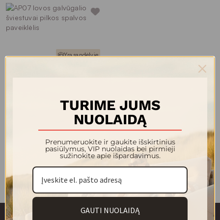
Yra sandėlyje
AP07 lovos galvūgalio šviestuvai
pilkos spalvos
125.00 €
TURIME JUMS
NUOLAIDĄ
Jūs peržiūrejote 3 iš 3 prekių
Prenumeruokite ir gaukite išskirtinius
pasiūlymus, VIP nuolaidas bei pirmieji
sužinokite apie išpardavimus.
GAUTI NUOLAIDĄ