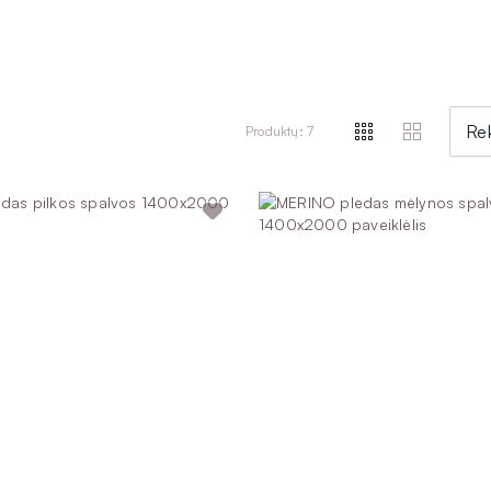
žuolaidų, dekoratyvinių pagalvėlių ar kitos tekstilės kambaryje.
dovanos daugiau jaukumo. Jei norite daugiau spalvų, rinkitės pledu 
etų laiku neapsakomą jaukumą ir šilumą dovanos minkštutėliai ilgo 
Re
Produktų: 7
ogija, todėl renkantis svarbu žiūrėti ne tik, kas kainuoja pigiau, be
ūsų salonus Vilniuje, Kaune, Klaipėdoje arba Alytuje. Ypač vertinami