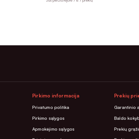
Jūs peržiūrejote 7 iš 7 prekių
Pirkimo informacija
Prekių pri
Privatumo politika
Garantinio 
Pirkimo sąlygos
Baldo kokyb
Apmokėjimo sąlygos
Prekių grąži