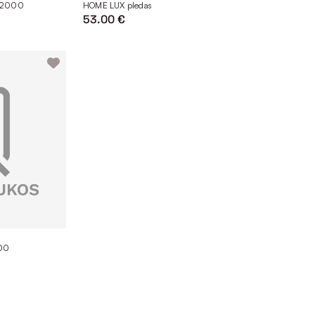
0x2000
HOME LUX pledas
53.00 €
300