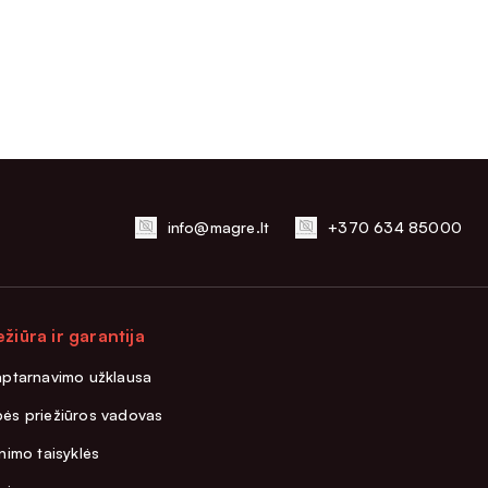
info@magre.lt
+370 634 85000
ežiūra ir garantija
aptarnavimo užklausa
ės priežiūros vadovas
nimo taisyklės