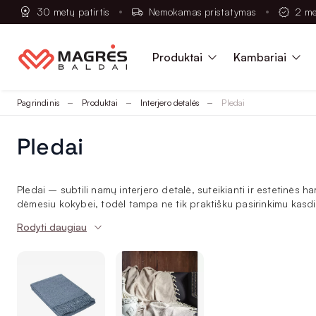
30 metų patirtis
Nemokamas pristatymas
2 me
Produktai
Kambariai
Pagrindinis
Produktai
Interjero detalės
Pledai
Pledai
Pledai – subtili namų interjero detalė, suteikianti ir estetinės h
dėmesiu kokybei, todėl tampa ne tik praktišku pasirinkimu kasdien
Rodyti daugiau
Minkšti ir šilti pledai kasdieniam komfortui
Mūsų pasiūloje – prabangūs, dailūs dideli dviguliai pledai, tinka
dovanoja komfortą tiek žvarbią žiemą, tiek vėsesniais vasaros v
Kaip derinti pledus prie namų interjero be