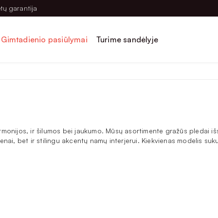
tų garantija
Gimtadienio pasiūlymai
Turime sandėlyje
armonijos, ir šilumos bei jaukumo. Mūsų asortimente gražūs pledai išsi
ai, bet ir stilingu akcentų namų interjerui. Kiekvienas modelis sukur
ntys įvairioms namų erdvėms: svetainei, miegamajame ant lovos, vaikų 
akarais. Didelis pledas gali pakeisti lovos užtiesalą ir tapti papi
i savo poreikių?