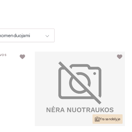
su raštais – klasika alsuoja ir daug simpatijų pelno languoti
plauko pledai.
komenduojami
t atkreipti dėmesį į kokybę ir ilgaamžiškumą. Mūsų pasiūloje
 mūsų kokybiški lietuviški pledai, demonstruojantys labai aukštą
Yra sandėlyje