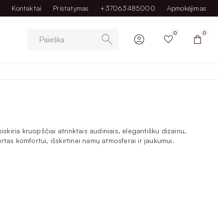
Kontaktai
Pristatymas
+37063485000
Apmokėjimas
0
0
Paieška
skiria kruopščiai atrinktais audiniais, elegantišku dizainu,
tas komfortui, išskirtinei namų atmosferai ir jaukumui.
kambariui, terasai ar kitai poilsio zonai. Minkšti, šilti pledai
ldomu jaukumo sluoksniu miegamajame.