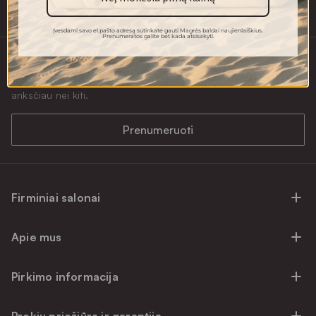
+370 634 85000
Įvesdami savo el.pašto adresą sutinkate gauti Magrės baldai naujienlaiškius.
Prenumeratos galite bet kada atsisakyti.
Naujienlaiškio prenumerata
Noriu gauti išskirtinius pasiūlymus bei sužinoti apie akcijas
anksčiau nei kiti.
Prenumeruoti
Firminiai salonai
Firminiai baldų salonai Vilniuje
Apie mus
Firminiai baldų salonai Kaune
Apie mus
Firminiai salonai Klaipėdoje
Pirkimo informacija
Karjera
Firminiai baldų salonai Alytuje
Privatumo politika
Atsiliepimai