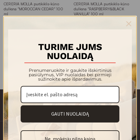
pirkti atvykę į fizines parduotuves, kurias rasite keturiuose
CERERIA MOLLA purškiklis-kūno
CERERIA MOLLA purškiklis-kūno
miestuose: Vilniuje, Kaune, Klaipėdoje ir Alytuje. Salonuose
dulksna "MOROCCAN CEDAR" 100
dulksna "RASPBERRY&BLACK
ml
VANILLA" 100 ml
jūsų laukia specialistai, pasirengę padėti išsirinkti. O pirkdami
40.00 €
40.00 €
internetu galite lengvai palyginti gaminius pagal natas, kainą,
dizainą, taip pat priderinti daugiau prekių iš plataus
asortimento.
TURIME JUMS
Jūs peržiūrejote 2 iš 2 prekių
NUOLAIDĄ
Prenumeruokite ir gaukite išskirtinius
pasiūlymus, VIP nuolaidas bei pirmieji
sužinokite apie išpardavimus.
GAUTI NUOLAIDĄ
info@magre.lt
Ne, mokėsiu pilną kainą