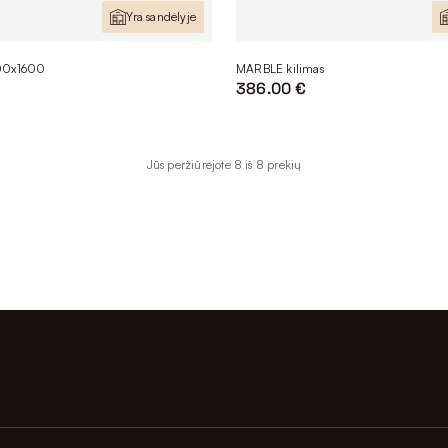
Yra sandėlyje
300x1600
MARBLE kilimas
386.00 €
Jūs peržiūrejote 8 iš 8 prekių