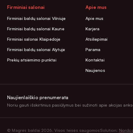
Firminiai salonai
Apie mus
Firminiai baldų salonai Vilniuje
Apie mus
Firminiai baldų salonai Kaune
Karjera
Firminiai salonai Klaipėdoje
Atsiliepimai
Firminiai baldų salonai Alytuje
Parama
Prekių atsiėmimo punktai
Kontaktai
Naujienos
Naujienlaiškio prenumerata
Noriu gauti išskirtinius pasiūlymus bei sužinoti apie akcijas anksč
© Magrės baldai 2026. Visos teisės saugomos
Solution:
Nordc