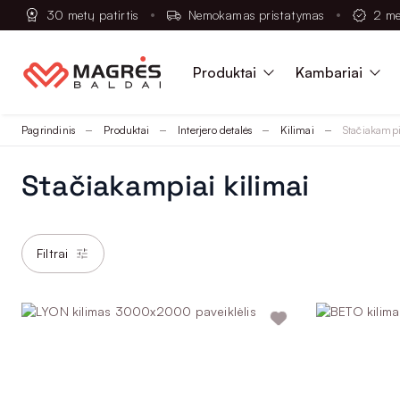
30 metų patirtis
Nemokamas pristatymas
2 me
Produktai
Kambariai
Pagrindinis
Produktai
Interjero detalės
Kilimai
Stačiakampi
Stačiakampiai kilimai
Filtrai