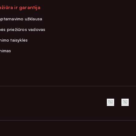
ežiūra ir garantija
aptarnavimo užklausa
ės priežiūros vadovas
nimo taisyklės
inimas