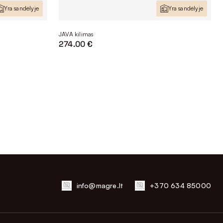
Yra sandėlyje
Yra sandėlyje
JAVA kilimas
274.00 €
info@magre.lt
+370 634 85000