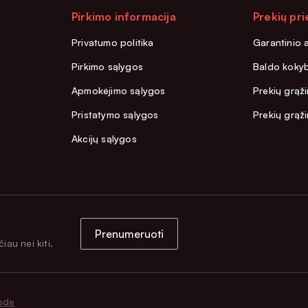
Pirkimo informacija
Prekių pri
Privatumo politika
Garantinio 
Pirkimo sąlygos
Baldo kokyb
Apmokėjimo sąlygos
Prekių grąži
Pristatymo sąlygos
Prekių grąž
Akcijų sąlygos
Prenumeruoti
iau nei kiti.
ode