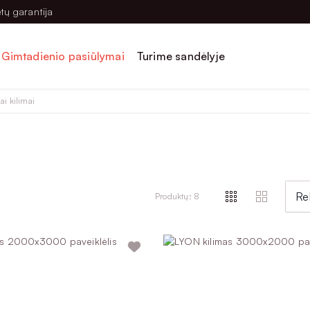
tų garantija
Gimtadienio pasiūlymai
Turime sandėlyje
ai kilimai
Re
Produktų: 8