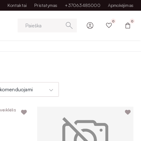
Kontaktai
Pristatymas
+37063485000
Apmokėjimas
0
0
Paieška
komenduojami