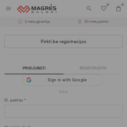
0
0
2 metų garantija
30 metų patirtis
Autorizacija
Pirkti be registracijos
PRISIJUNGTI
REGISTRUOTIS
Arba
El. paštas
*