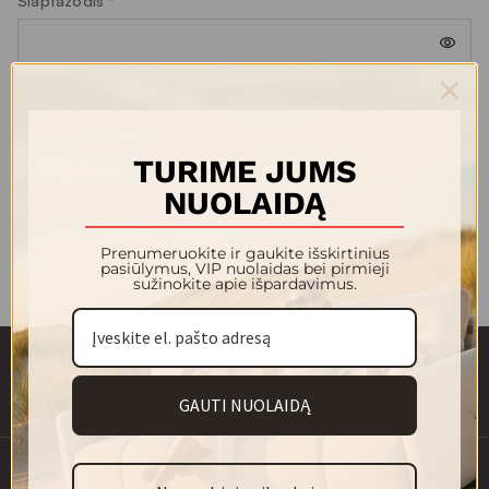
Slaptažodis
*
Prisijungti
Pamiršote slaptažodį?
TURIME JUMS
NUOLAIDĄ
Prenumeruokite ir gaukite išskirtinius
pasiūlymus, VIP nuolaidas bei pirmieji
sužinokite apie išpardavimus.
GAUTI NUOLAIDĄ
info@magre.lt