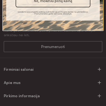
Ne, mokėsiu pilną kainą
+370 634 85000
Įvesdami savo el.pašto adresą sutinkate gauti Magrės baldai naujienlaiškius.
Prenumeratos galite bet kada atsisakyti.
Naujienlaiškio prenumerata
Noriu gauti išskirtinius pasiūlymus bei sužinoti apie akcijas
anksčiau nei kiti.
Prenumeruoti
Firminiai salonai
Firminiai baldų salonai Vilniuje
Apie mus
Firminiai baldų salonai Kaune
Apie mus
Firminiai salonai Klaipėdoje
Pirkimo informacija
Karjera
Firminiai baldų salonai Alytuje
Privatumo politika